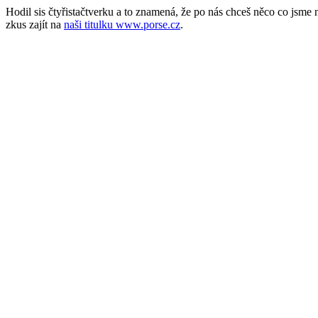
Hodil sis čtyřistačtverku a to znamená, že po nás chceš něco co jsm
zkus zajít na
naši titulku www.porse.cz
.