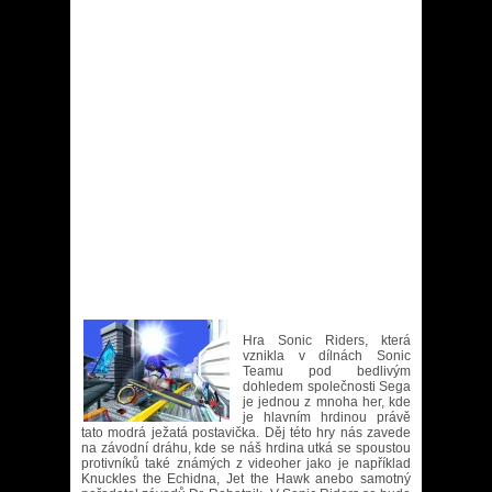
Hra Sonic Riders, která
vznikla v dílnách Sonic
Teamu pod bedlivým
dohledem společnosti Sega
je jednou z mnoha her, kde
je hlavním hrdinou právě
tato modrá ježatá postavička. Děj této hry nás zavede
na závodní dráhu, kde se náš hrdina utká se spoustou
protivníků také známých z videoher jako je například
Knuckles the Echidna, Jet the Hawk anebo samotný