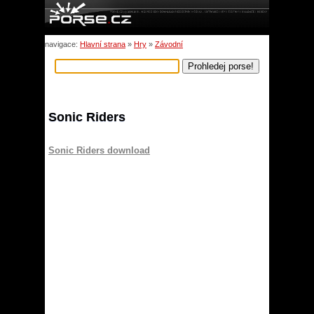
navigace:
Hlavní strana
»
Hry
»
Závodní
Sonic Riders
Sonic Riders download