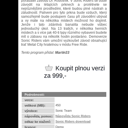
pořadatel závodů Dr. Robotnik. V Sonic Riders se bude
závodit na létajících prknech a prolétnete se
nejrůznějšími prostředími, které budou plné nástrah a
záludností. Palivem pro tyto prkna bude vzduch, který
samozřejmě bude postupem času při závodění ubývat
a vy máte na několika místech možnost ho doplnit.
Jenže i tato zdánlivá banalita nebude vůbec
jednoduchý úkol. Na 13 tratích, v několika herních
módech a s více jak 40-ti typy různého vybavení budete
mít o zábavu na několik hodin postaráno. Demoverze
Sonic Riders vám umožní vyzkoušet závod obsahující
trať Metal City hratelnou v módu Free Ride.
Tento program přidal:
Martin33
Koupit plnou verzi
za 999,-
Podrobnosti:
verze:
450
velikost (MB):
Sonic Team
výrobce:
Nápověda Sonic Riders
nápověda, pomoc:
Sonic Riders download
odkaz ke stažení:
Demo
licence: