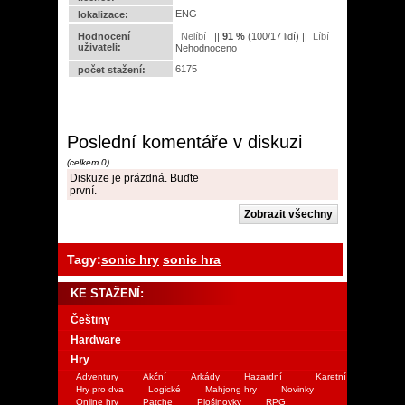
ENG
lokalizace:
Hodnocení
||
91
%
(
100
/
17 lidí
) ||
uživateli:
Nehodnoceno
6175
počet stažení:
Poslední komentáře v diskuzi
(celkem 0)
Diskuze je prázdná. Buďte
první.
Tagy:
sonic hry
sonic hra
KE STAŽENÍ:
Češtiny
Hardware
Hry
Adventury
Akční
Arkády
Hazardní
Karetní
Hry pro dva
Logické
Mahjong hry
Novinky
Online hry
Patche
Plošinovky
RPG