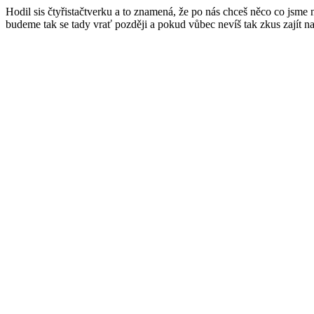
Hodil sis čtyřistačtverku a to znamená, že po nás chceš něco co jsme
budeme tak se tady vrať později a pokud vůbec nevíš tak zkus zajít n