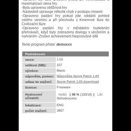
maximalizaci okna hry
-Byla upravena obtížnost hry
-Následně opravuje několik chyb v postupu misemi
-Opraveno padání hry pokud jste oddálili pohled
celého vesmíru a při přechodu z Kmenové fáze do
Civilizační fáze
-Opraveno padání hry v městském hudebním
přehrávači, když byly zobrazeny dialogy s uložením a
nahráním -Zrušen achievement Neposlušné dítě
Tento program přidal:
demoxxx
Podrobnosti:
1.03
verze:
107
velikost (MB):
Maxis
výrobce:
Nápověda Spore Patch 1.03
nápověda, pomoc:
Spore Patch 1.03 download
odkaz ke stažení:
Freeware
licence:
Hodnocení
||
96
%
(
100
/
18
) ||
uživateli:
Nehodnoceno
ENG
lokalizace:
3857
počet stažení: