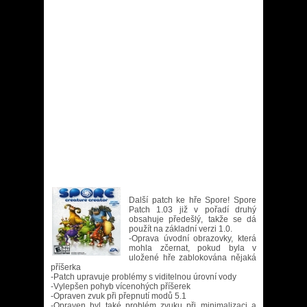
Další patch ke hře Spore! Spore
Patch 1.03 již v pořadí druhý
obsahuje předešlý, takže se dá
použít na základní verzi 1.0.
-Oprava úvodní obrazovky, která
mohla zčernat, pokud byla v
uložené hře zablokována nějaká
příšerka
-Patch upravuje problémy s viditelnou úrovní vody
-Vylepšen pohyb vícenohých příšerek
-Opraven zvuk při přepnutí modů 5.1
-Opraven byl také problém zvuku při minimalizaci a