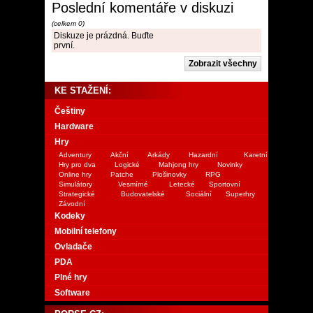
Poslední komentáře v diskuzi
(celkem 0)
Diskuze je prázdná. Buďte
první.
KE STAŽENÍ:
Češtiny
Hardware
Hry
Adventury
Akční
Arkády
Hazardní
Karetní
Hry pro dva
Logické
Mahjong hry
Novinky
Online hry
Patche
Plošinovky
RPG
Simulátory
Vesmírné
Letecké
Sportovní
Strategické
Budovatelské
Sociální
Superhry
Závodní
Kodeky
Mobilní telefony
Ovladače
PDA
Plné hry
Software