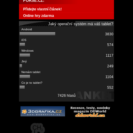
PORSE.CZ:
Přidejte vlastní článek!
Online hry zdarma
Jaký operační systém má váš tablet?
3830
574
1117
249
1104
552
7426 hlasů