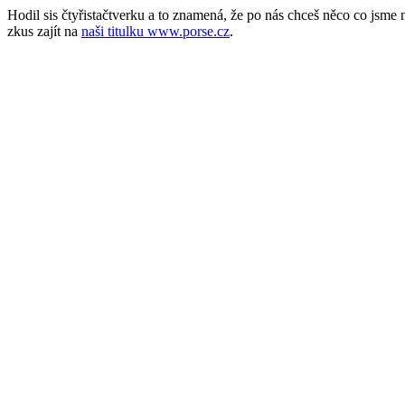
Hodil sis čtyřistačtverku a to znamená, že po nás chceš něco co jsm
zkus zajít na
naši titulku www.porse.cz
.