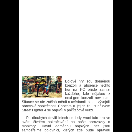
Bojové hry jsou doménou
konzolí a absence těchto
her na PC přijde zamrzí
každého, kdo nějakou z
next-gen konzolí nevlastní.
Situace se ale začíná měnit a uvědomili si to i vývojáři
obrovské společnosti Capcom a jejich titul s názvem
Street Fighter 4 se objeví i v počítačové verzi.
Po dlouhých devíti letech se tedy vrací tato hra ve
svém čtvrtém pokračování na naše obrazovky a
monitory. Hlavní doménou bojových her jsou
samozřejmě bojovníci, kterých zde bude opravdu