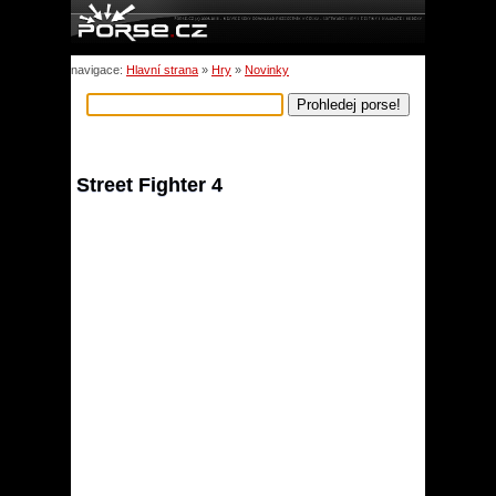
navigace:
Hlavní strana
»
Hry
»
Novinky
Street Fighter 4