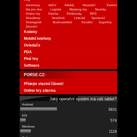
Adventury
Akční
Arkády
Hazardní
Karetní
Hry pro dva
Logické
Mahjong hry
Novinky
Online hry
Patche
Plošinovky
RPG
Simulátory
Vesmírné
Letecké
Sportovní
Strategické
Budovatelské
Sociální
Superhry
Závodní
Kodeky
Mobilní telefony
Ovladače
PDA
Plné hry
Software
PORSE.CZ:
Přidejte vlastní článek!
Online hry zdarma
Jaký operační systém má váš tablet?
3831
574
1118