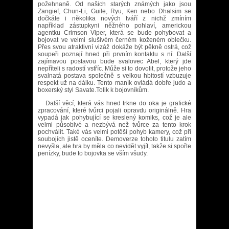
požehnaně. Od našich starých známých jako jsou
Zangief, Chun-Li, Guile, Ryu, Ken nebo Dhalsim se
dočkáte i několika nových tváří z nichž zmíním
například zástupkyni něžného pohlaví, americkou
agentku Crimson Viper, která se bude pohybovat a
bojovat ve velmi slušivém černém koženém oblečku.
Přes svou atraktivní vizáž dokáže být pěkně ostrá, což
soupeři poznají hned při prvním kontaktu s ní. Další
zajímavou postavou bude svalovec Abel, který jde
nepříteli s radostí vstříc. Může si to dovolit, protože jeho
svalnatá postava společně s velkou hbitostí vzbuzuje
respekt už na dálku. Tento maník ovládá dobře judo a
boxerský styl Savate.Tolik k bojovníkům.
Další věcí, která vás hned trkne do oka je grafické
zpracování, které tvůrci pojali opravdu originálně. Hra
vypadá jak pohybující se kreslený komiks, což je ale
velmi působivé a nezbývá než tvůrce za tento krok
pochválit. Také vás velmi potěší pohyb kamery, což při
soubojích jistě oceníte. Demoverze tohoto titulu zatím
nevyšla, ale hra by měla co nevidět vyjít, takže si spořte
penízky, bude to bojovka se vším všudy.