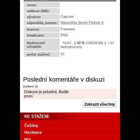
verze:
velikost (MB):
Capcom
výrobce:
Nápověda Street Fighter 4
nápověda, pomoc:
Freeware
licence:
ENG
lokalizace:
Hodnocení
||
92
%
(
100
/
28 lidí
) ||
uživateli:
Nehodnoceno
57
počet stažení:
Poslední komentáře v diskuzi
(celkem 0)
Diskuze je prázdná. Buďte
první.
KE STAŽENÍ:
Češtiny
Hardware
Hry