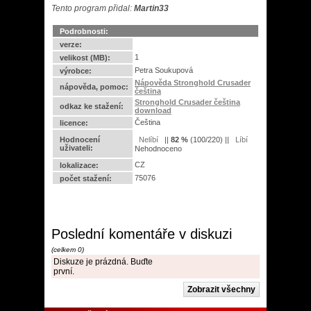
Tento program přidal:
Martin33
Podrobnosti:
verze:
1
velikost (MB):
Petra Soukupová
výrobce:
Nápověda Stronghold Crusader
nápověda, pomoc:
čeština
Stronghold Crusader čeština
odkaz ke stažení:
download
Čeština
licence:
Hodnocení
||
82
%
(
100
/
220
) ||
uživateli:
Nehodnoceno
CZ
lokalizace:
75076
počet stažení:
Poslední komentáře v diskuzi
(celkem 0)
Diskuze je prázdná. Buďte
první.