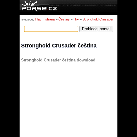
navigace:
Hlavní strana
»
Češtiny
»
Hry
»
Stronghold Crusader
Stronghold Crusader čeština
Stronghold Crusader čeština download