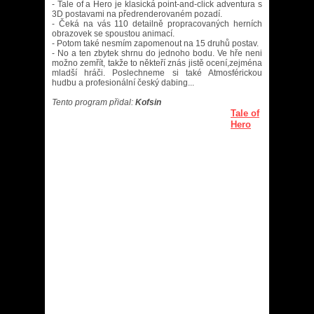
- Tale of a Hero je klasická point-and-click adventura s
3D postavami na předrenderovaném pozadí.
- Čeká na vás 110 detailně propracovaných herních
obrazovek se spoustou animací.
- Potom také nesmím zapomenout na 15 druhů postav.
- No a ten zbytek shrnu do jednoho bodu. Ve hře neni
možno zemřít, takže to někteří znás jistě ocení,zejména
mladší hráči. Poslechneme si také Atmosférickou
hudbu a profesionální český dabing...
Tento program přidal:
Kofsin
Tale of
Hero