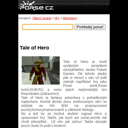
navigace:
Hlavní strana
»
Hry
»
Adventury
Tale of Hero
Tale of Hero je nově
vyvíjeným projektem
vývojářského studia Future
Games. Od tohoto studia
jste si mnozí z vás už jistě
zahráli například hry jako
Posel smrti,Posel
bohů,NI.BI.RU a nebo jejich nejčerstvější hru
Reprobates (Zatracenci).
Tale of Hero je fantasy adventura s pohádkovým
nádechem. Kromě těchto dvou zmiňovaných věcí se
můžete ve hře těšit na propracované
puzzly,humor,propracované a zábavné dialogy...
No a teď by se možná slušelo napsat něco o
zpracování hry. Takže, jak bych asi začal,nechte mě
chvíli přemýšlet... Už vím jak začnu! Takže dávejte
pozor, budu to psát v bodech.