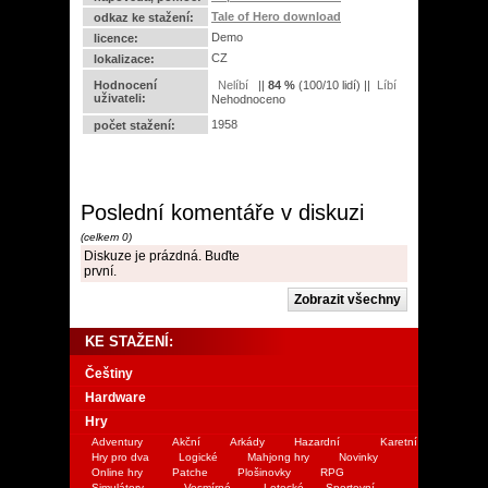
Tale of Hero download
odkaz ke stažení:
Demo
licence:
CZ
lokalizace:
Hodnocení
||
84
%
(
100
/
10 lidí
) ||
uživateli:
Nehodnoceno
1958
počet stažení:
Poslední komentáře v diskuzi
(celkem 0)
Diskuze je prázdná. Buďte
první.
KE STAŽENÍ:
Češtiny
Hardware
Hry
Adventury
Akční
Arkády
Hazardní
Karetní
Hry pro dva
Logické
Mahjong hry
Novinky
Online hry
Patche
Plošinovky
RPG
Simulátory
Vesmírné
Letecké
Sportovní