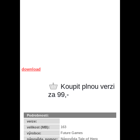
download
Koupit plnou verzi
za 99,-
Podrobnosti:
verze:
163
velikost (MB):
Future Games
výrobce:
Nápověda Tale of Hero
nápověda, pomoc: