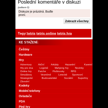
Poslední komentáře v diskuzi
(celkem 0)
Diskuze je prázdná. Buďte
první.
Tagy:
tetris
tetris online
tetris hra
KE STAŽENÍ:
Češtiny
Hardware
Hry
Adventury
Akční
Arkády
Hazardní
Karetní
Hry pro dva
Logické
Mahjong hry
Novinky
Online hry
Patche
Plošinovky
RPG
Simulátory
Vesmírné
Letecké
Sportovní
Strategické
Budovatelské
Sociální
Superhry
Závodní
Kodeky
Mobilní telefony
Ovladače
PDA
Plné hry