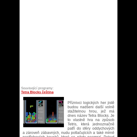
Související programy:
Tetra Blocks čeština
Příznivci logických her jistě
budou nadšeni další volně
stažitelnou hrou, jež má
dnes název Tetra Blocks. Je
to vlastně hra na způsob
Tetris, která jednoznačně
patří do sféry oddychových
a zároveň zábavných, nudu potlačujících a také mírně