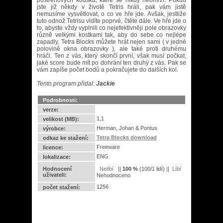
postřehových kousků, které se nikdy neomrzí. Pokud
jste již někdy v životě Tetris hráli, pak vám jistě
nemusíme vysvětlovat, o co ve hře jde. Avšak, jestliže
tuto odnož Tetrisu vidíte poprvé, čtěte dále. Ve hře jde o
to, abyste vždy vyplnili co nejefektivněji pole obrazovky
různě velkými kostkami tak, aby do sebe co nejlépe
zapadly. Tetra Blocks můžete hrát nejen sami ( v jedné
polovině okna obrazovky ), ale také proti druhému
hráči. Ten z vás, který skončí první, však musí počkat,
jaké score bude mít po dohrání ten druhý z vás. Pak se
vám zapíše počet bodů a pokračujete do dalších kol.
Tento program přidal:
Jackie
Podrobnosti:
verze:
1,1
velikost (MB):
Herman, Johan & Pontus
výrobce:
Tetra Blocks download
odkaz ke stažení:
Freeware
licence:
ENG
lokalizace:
Hodnocení
||
100
%
(
100
/
1 lidí
) ||
uživateli:
Nehodnoceno
1256
počet stažení: