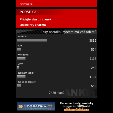
Software
PORSE.CZ:
Přidejte vlastní článek!
Online hry zdarma
Jaký operační systém má váš tablet?
3832
574
1118
249
1104
552
7429 hlasů