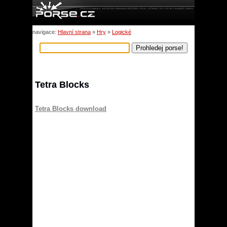
navigace:
Hlavní strana
»
Hry
»
Logické
Tetra Blocks
Tetra Blocks download