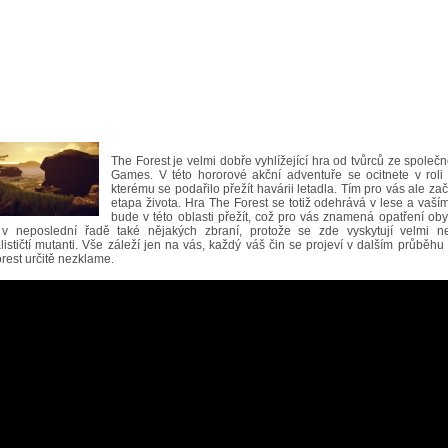
The Forest je velmi dobře vyhlížející hra od tvůrců ze společ
Games. V této hororové akční adventuře se ocitnete v roli 
kterému se podařilo přežít havárii letadla. Tím pro vás ale zač
etapa života. Hra The Forest se totiž odehrává v lese a vaš
bude v této oblasti přežít, což pro vás znamená opatření obydl
 v neposlední řadě také nějakých zbraní, protože se zde vyskytují velmi nep
lističtí mutanti. Vše záleží jen na vás, každý váš čin se projeví v dalším průběhu h
rest určitě nezklame.