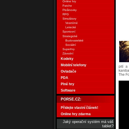
Online hry
Patche
Plošinovky
RPG
Simulátory
Vesmírné
Letecké
Sportovní
Strategické
Budovatelské
Sociální
Superhry
Závodní
Kodeky
Mobilní telefony
pití a
kaniba
Ovladače
The Fo
PDA
Plné hry
Software
PORSE.CZ:
Přidejte vlastní článek!
Online hry zdarma
Jaký operační systém má váš
tablet?