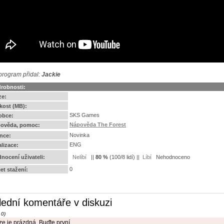
program přidal:
Jackie
robnosti:
ze:
ikost (MB):
SKS Games
obce:
Nápověda The Forest
ověda, pomoc:
Novinka
ence:
ENG
alizace:
nocení uživateli:
||
80
%
(
100
/
8 lidí
) ||
Nehodnoceno
0
et stažení:
lední komentáře v diskuzi
 0)
e je prázdná. Buďte první.