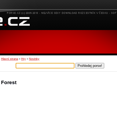
:
Hlavní strana
»
Hry
»
Novinky
 Forest