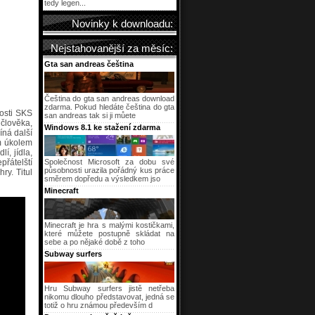
tedy legen...
Novinky k downloadu:
Nejstahovanější za měsíc:
Gta san andreas čeština
Čeština do gta san andreas download
zdarma. Pokud hledáte čeština do gta
nosti SKS
san andreas tak si ji můete
člověka,
Windows 8.1 ke stažení zdarma
íná další
ím úkolem
í, jídla,
řátelští
Společnost Microsoft za dobu své
působnosti urazila pořádný kus práce
ry. Titul
směrem dopředu a výsledkem jso
Minecraft
Minecraft je hra s malými kostičkami,
které můžete postupně skládat na
sebe a po nějaké době z toho
Subway surfers
Hru Subway surfers jistě netřeba
nikomu dlouho představovat, jedná se
totiž o hru známou především d