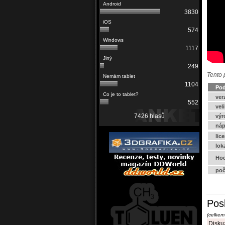
3830
574
1117
249
Tento 
1104
Pod
ver
552
vel
7426 hlasů
výr
náp
lic
lok
Hod
poč
Pos
(celkem
Diskuz