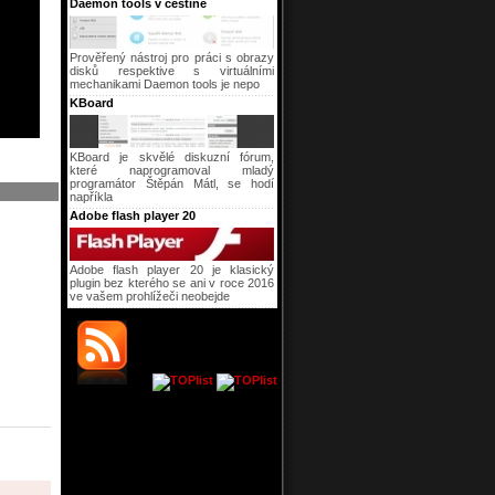
Daemon tools v češtině
Prověřený nástroj pro práci s obrazy
disků respektive s virtuálními
mechanikami Daemon tools je nepo
KBoard
KBoard je skvělé diskuzní fórum,
které naprogramoval mladý
programátor Štěpán Mátl, se hodí
napříkla
Adobe flash player 20
Adobe flash player 20 je klasický
plugin bez kterého se ani v roce 2016
ve vašem prohlížeči neobejde