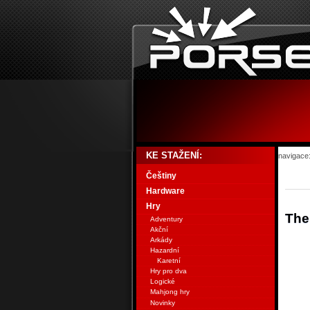
KE STAŽENÍ:
navigace
Češtiny
Hardware
Hry
The
Adventury
Akční
Arkády
Hazardní
Karetní
Hry pro dva
Logické
Mahjong hry
Novinky