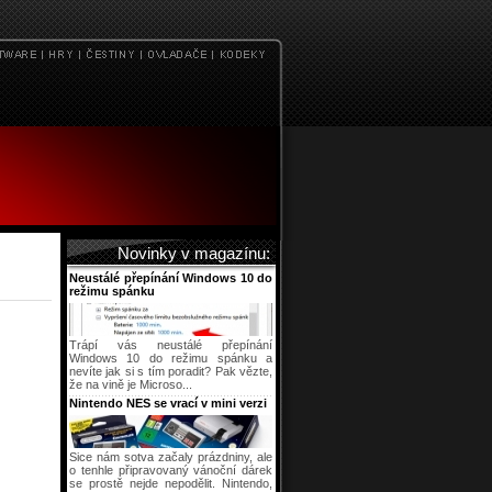
Novinky v magazínu:
Neustálé přepínání Windows 10 do
režimu spánku
Trápí vás neustálé přepínání
Windows 10 do režimu spánku a
nevíte jak si s tím poradit? Pak vězte,
že na vině je Microso...
Nintendo NES se vrací v mini verzi
Sice nám sotva začaly prázdniny, ale
o tenhle připravovaný vánoční dárek
se prostě nejde nepodělit. Nintendo,