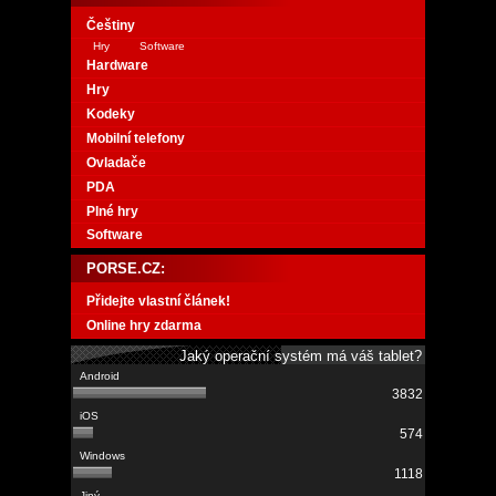
Češtiny
Hry
Software
Hardware
Hry
Kodeky
Mobilní telefony
Ovladače
PDA
Plné hry
Software
PORSE.CZ:
Přidejte vlastní článek!
Online hry zdarma
Jaký operační systém má váš tablet?
3832
574
1118