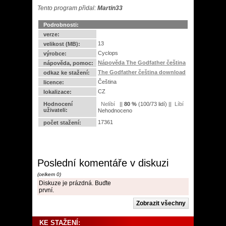
Tento program přidal:
Martin33
Podrobnosti:
verze:
13
velikost (MB):
Cyclops
výrobce:
Nápověda The Godfather čeština
nápověda, pomoc:
The Godfather čeština download
odkaz ke stažení:
Čeština
licence:
CZ
lokalizace:
Hodnocení
||
80
%
(
100
/
73 lidí
) ||
uživateli:
Nehodnoceno
17361
počet stažení:
Poslední komentáře v diskuzi
(celkem 0)
Diskuze je prázdná. Buďte
první.
KE STAŽENÍ: