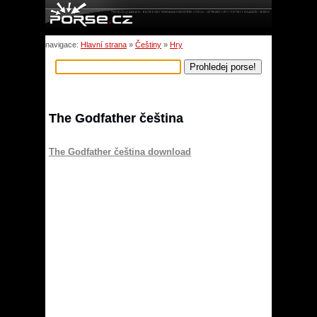
navigace:
Hlavní strana
»
Češtiny
»
Hry
The Godfather čeština
The Godfather čeština download