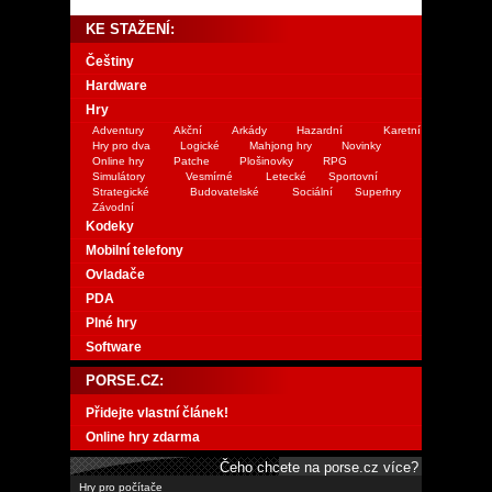
KE STAŽENÍ:
Češtiny
Hardware
Hry
Adventury
Akční
Arkády
Hazardní
Karetní
Hry pro dva
Logické
Mahjong hry
Novinky
Online hry
Patche
Plošinovky
RPG
Simulátory
Vesmírné
Letecké
Sportovní
Strategické
Budovatelské
Sociální
Superhry
Závodní
Kodeky
Mobilní telefony
Ovladače
PDA
Plné hry
Software
PORSE.CZ:
Přidejte vlastní článek!
Online hry zdarma
Čeho chcete na porse.cz více?