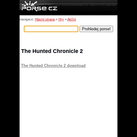
navigace:
Hlavní strana
»
Hry
»
Akční
The Hunted Chronicle 2
The Hunted Chronicle 2 download