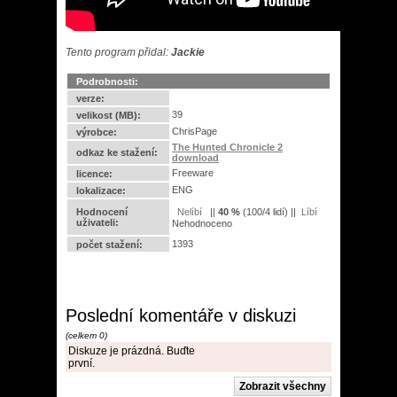
Tento program přidal:
Jackie
Podrobnosti:
verze:
39
velikost (MB):
ChrisPage
výrobce:
The Hunted Chronicle 2
odkaz ke stažení:
download
Freeware
licence:
ENG
lokalizace:
Hodnocení
||
40
%
(
100
/
4 lidí
) ||
uživateli:
Nehodnoceno
1393
počet stažení:
Poslední komentáře v diskuzi
(celkem 0)
Diskuze je prázdná. Buďte
první.