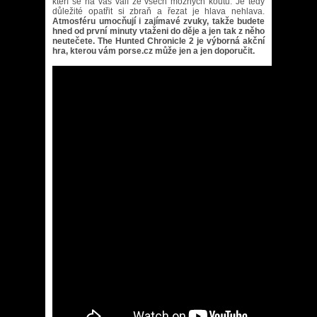
kteří se na vás valí ze všech možných koutů. Je tedy
důležité opatřit si zbraň a řezat je hlava nehlava.
Atmosféru umocňují i zajímavé zvuky, takže budete
hned od první minuty vtaženi do děje a jen tak z něho
neutečete. The Hunted Chronicle 2 je výborná akční
hra, kterou vám porse.cz může jen a jen doporučit.