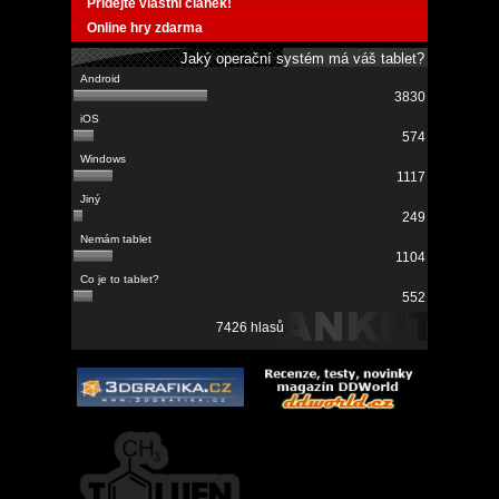
Přidejte vlastní článek!
Online hry zdarma
Jaký operační systém má váš tablet?
3830
574
1117
249
1104
552
7426 hlasů