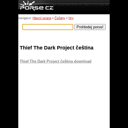
navigace:
Hlavní strana
»
Češtiny
»
Hry
Thief The Dark Project čeština
Thief The Dark Project čeština download