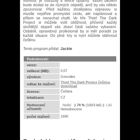
všimnul, je ostražitý a velice opatrný. Vaším úkolem
bude dostat se do různých objektů, aniž by vás někdo
zpozoroval. Před každou zlodějskou výpravou si
musíte nejdříve promyslet cestu, akt naplánovat a
přitom se nenechat chytit. Ve hře Thief: The Dark
Project si můžete volit obtížnost, přičemž každý
složitější stupeň vás zbaví části vašeho vybavení.
Ostatně, opravdový profesionál by si měl poradit za
každé situace. Do plné hry si nyní můžete stáhnout
češtinu.
Tento program přidal:
Jackie
Podrobnosti:
verze:
0,07
velikost (MB):
Gonzáles
výrobce:
Thief The Dark Project čeština
odkaz ke stažení:
download
Čeština
licence:
CZ
lokalizace:
Hodnocení
||
74
%
(
100
/
3 lidí
) ||
uživateli:
Nehodnoceno
1690
počet stažení: