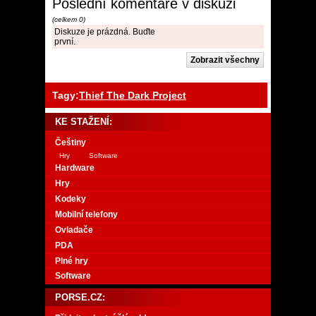
Poslední komentáře v diskuzi
(celkem 0)
Diskuze je prázdná. Buďte
první.
Tagy:
Thief The Dark Project
KE STAŽENÍ:
Češtiny
Hry
Software
Hardware
Hry
Kodeky
Mobilní telefony
Ovladače
PDA
Plné hry
Software
PORSE.CZ: