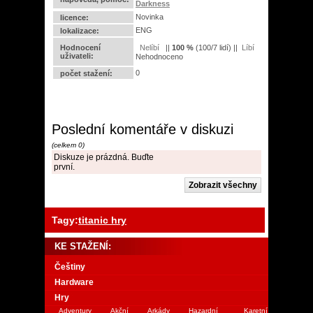
Darkness
Novinka
licence:
ENG
lokalizace:
Hodnocení
||
100
%
(
100
/
7 lidí
) ||
uživateli:
Nehodnoceno
0
počet stažení:
Poslední komentáře v diskuzi
(celkem 0)
Diskuze je prázdná. Buďte
první.
Tagy:
titanic hry
KE STAŽENÍ:
Češtiny
Hardware
Hry
Adventury
Akční
Arkády
Hazardní
Karetní