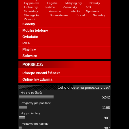
Hry pro dva
Logické
Mahjong hry
Novinky
Online hry
Patche
Plošinovky
RPG
Simulátory
Vesmírné
Letecké
Sportovní
Strategické
Budovatelské
Sociální
Superhry
Závodní
Kodeky
Mobilní telefony
Ovladače
PDA
Plné hry
Software
PORSE.CZ:
Přidejte vlastní článek!
Online hry zdarma
Čeho chcete na porse.cz více?
5242
1168
901
387