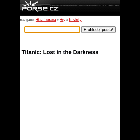
navigace:
Hlavní strana
»
Hry
»
Novinky
Titanic: Lost in the Darkness