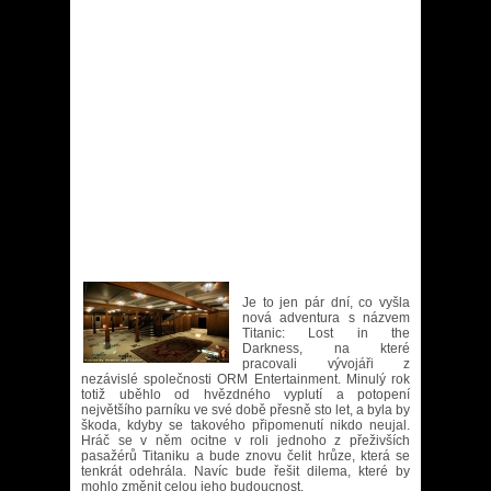
Je to jen pár dní, co vyšla
nová adventura s názvem
Titanic: Lost in the
Darkness, na které
pracovali vývojáři z
nezávislé společnosti ORM Entertainment. Minulý rok
totiž uběhlo od hvězdného vyplutí a potopení
největšího parníku ve své době přesně sto let, a byla by
škoda, kdyby se takového připomenutí nikdo neujal.
Hráč se v něm ocitne v roli jednoho z přeživších
pasažérů Titaniku a bude znovu čelit hrůze, která se
tenkrát odehrála. Navíc bude řešit dilema, které by
mohlo změnit celou jeho budoucnost.