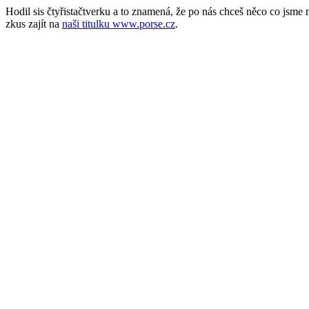
Hodil sis čtyřistačtverku a to znamená, že po nás chceš něco co jsm
zkus zajít na
naši titulku www.porse.cz
.