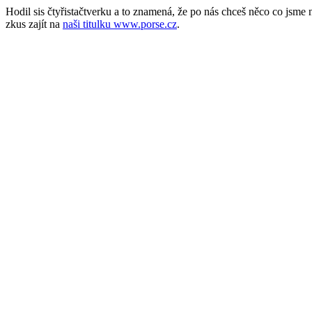
Hodil sis čtyřistačtverku a to znamená, že po nás chceš něco co jsm
zkus zajít na
naši titulku www.porse.cz
.