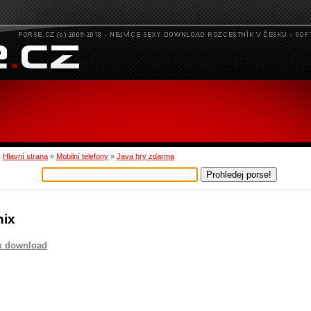
:
Hlavní strana
»
Mobilní telefony
»
Java hry zdarma
nix
x download