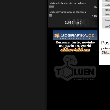
náp
odk
976
lic
lok
515
Hod
11639 hlasů
poč
Pos
(celkem
Diskuz