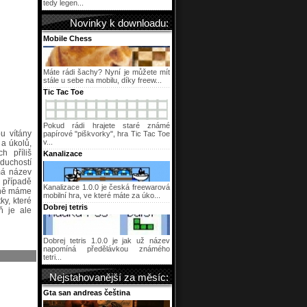
tedy legen...
Novinky k downloadu:
Mobile Chess
Máte rádi šachy? Nyní je můžete mít
stále u sebe na mobilu, díky freew...
Tic Tac Toe
Pokud rádi hrajete staré známé
u vítány
papírové "piškvorky", hra Tic Tac Toe
v...
 a úkolů,
h příliš
Kanalizace
oduchostí
má název
o případě
Kanalizace 1.0.0 je česká freewarová
esně máme
mobilní hra, ve které máte za úko...
ky, které
Dobrej tetris
ň je ale
Dobrej tetris 1.0.0 je jak už název
napomíná předělávkou známého
tetri...
Nejstahovanější za měsíc:
Gta san andreas čeština