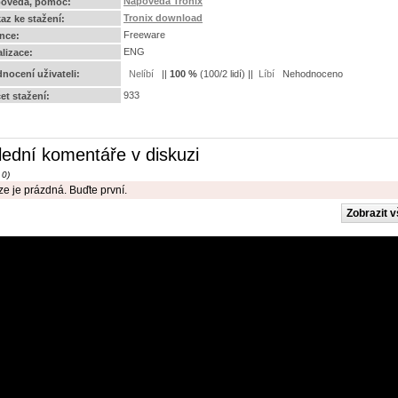
Nápověda Tronix
ověda, pomoc:
Tronix download
az ke stažení:
Freeware
ence:
ENG
alizace:
nocení uživateli:
||
100
%
(
100
/
2 lidí
) ||
Nehodnoceno
933
et stažení:
lední komentáře v diskuzi
 0)
e je prázdná. Buďte první.