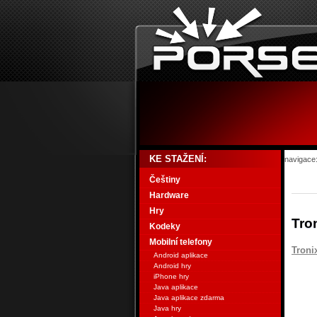
KE STAŽENÍ:
navigace
Češtiny
Hardware
Hry
Tro
Kodeky
Mobilní telefony
Troni
Android aplikace
Android hry
iPhone hry
Java aplikace
Java aplikace zdarma
Java hry