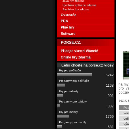
Java hry zdarma
Symbian aplikace zdarma
Symbian hry zdarma
Ovladače
PDA
Plné hry
Software
PORSE.CZ:
Přidejte vlastní článek!
Online hry zdarma
Čeho chcete na porse.cz více?
5242
na mys
1168
pro v
obtížn
901
Tento 
387
Pod
ver
1769
vel
výr
681