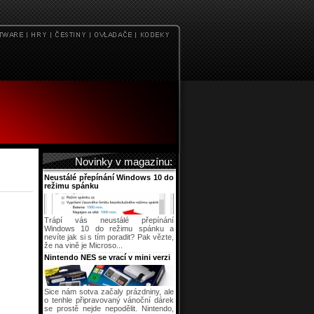
Novinky v magazínu:
Neustálé přepínání Windows 10 do
režimu spánku
Trápí vás neustálé přepínání
Windows 10 do režimu spánku a
nevíte jak si s tím poradit? Pak vězte,
že na vině je Microso...
Nintendo NES se vrací v mini verzi
Sice nám sotva začaly prázdniny, ale
o tenhle připravovaný vánoční dárek
se prostě nejde nepodělit. Nintendo,