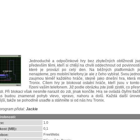
Jednoduché a odpočinkové hry bez zbytečných obtížnosti jso
především těmi, kteří si chtějí na chvíli oddechnout od povinností
které je provází po celý den. Na běžných platformách jic
nenajdeme, pro mobilní telefony je ale z čeho vybírat. Svou jedn
zaujmou téměř každého hráče, stejně jako dnešní hra, která 
Tronix. Cílem hry je blokovat ostatní hráče, kteří jsou v tomt
řízeni vaším telefonem. Již podle obrázku jste jistě zjistili, co př
li. Při blokaci však nesmíte narazit do zdi, jinak končíte. Hra se ovládá čtyřmi tlačít
ás budou znamenat pohyb vlevo, vpravo, nahoru a dolů. Každá další úrove
ější, takže se pohodlně usaďte a stáhněte si od nás hru Tronix.
program přidal:
Jackie
robnosti:
1.0
ze:
0,1
ikost (MB):
FreeWebs
obce: