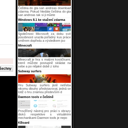
Čeština do gta san andreas download
zdarma. Pokud hledáte čeština do gta
san andreas tak si ji můete
Windows 8.1 ke stažení zdarma
Společnost Microsoft za dobu své
působnosti urazila pořádný kus práce
směrem dopředu a výsledkem jso
Minecraft
Minecraft je hra s malými kostičkami,
které můžete postupně skládat na
sebe a po nějaké době z toho
Subway surfers
Hru Subway surfers jistě netřeba
nikomu dlouho představovat, jedná se
totiž o hru známou především d
Daemon tools v češtině
Prověřený nástroj pro práci s obrazy
disků respektive s virtuálními
mechanikami Daemon tools je nepo
KBoard