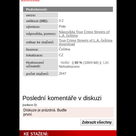
Podrobnosti:
verze:
0.2
velikost (MB):
Polis
výrobce:
Nápověda True Crime Streets of
nápověda, pomoc:
L.A. čeština
True Crime Streets of L.A. čeština
odkaz ke stažení:
download
Čeština
licence:
CZ
lokalizace:
Hodnocení
||
60
%
(
100
/
4 lidí
) ||
uživateli:
Nehodnoceno
2647
počet stažení:
Poslední komentáře v diskuzi
(celkem 0)
Diskuze je prázdná. Buďte
první.
KE STAŽENÍ: