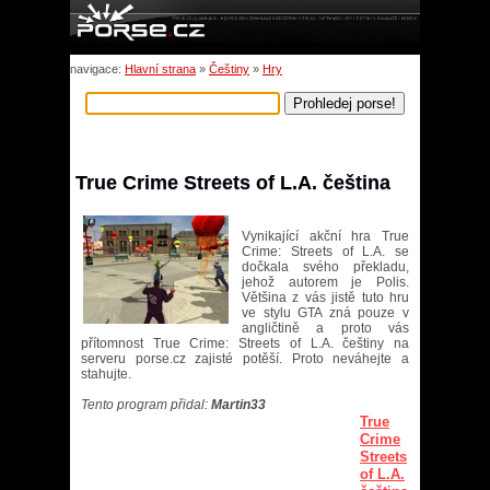
navigace:
Hlavní strana
»
Češtiny
»
Hry
True Crime Streets of L.A. čeština
Vynikající akční hra True
Crime: Streets of L.A. se
dočkala svého překladu,
jehož autorem je Polis.
Většina z vás jistě tuto hru
ve stylu GTA zná pouze v
angličtině a proto vás
přítomnost True Crime: Streets of L.A. češtiny na
serveru porse.cz zajisté potěší. Proto neváhejte a
stahujte.
Tento program přidal:
Martin33
True
Crime
Streets
of L.A.