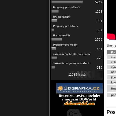
5242
1168
901
387
1769
Tento 
681
Pod
ver
976
vel
výr
515
náp
11639 hlasů
lic
lok
Hod
poč
Pos