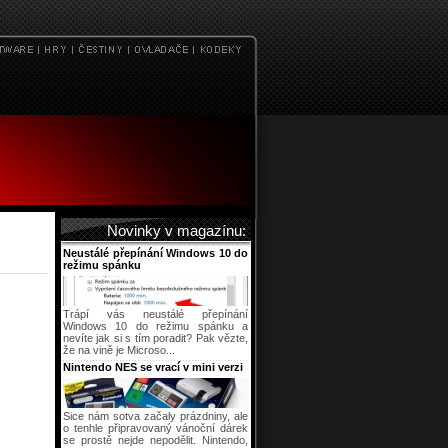
Novinky v magazínu:
Neustálé přepínání Windows 10 do
režimu spánku
Trápí vás neustálé přepínání
Windows 10 do režimu spánku a
nevíte jak si s tím poradit? Pak vězte,
že na vině je Microso...
Nintendo NES se vrací v mini verzi
Sice nám sotva začaly prázdniny, ale
o tenhle připravovaný vánoční dárek
se prostě nejde nepodělit. Nintendo,