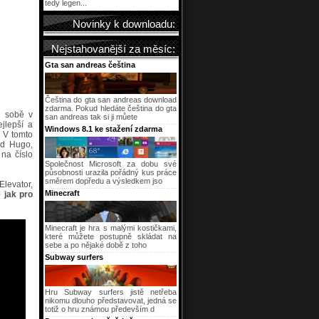
tedy legen...
Novinky k downloadu:
Nejstahovanější za měsíc:
Gta san andreas čeština
Čeština do gta san andreas download
zdarma. Pokud hledáte čeština do gta
i sobě v
san andreas tak si ji můete
jlepší a
Windows 8.1 ke stažení zdarma
. V tomto
ad Hugo,
na číslo
Společnost Microsoft za dobu své
působnosti urazila pořádný kus práce
směrem dopředu a výsledkem jso
levator,
Minecraft
e jak pro
Minecraft je hra s malými kostičkami,
které můžete postupně skládat na
sebe a po nějaké době z toho
Subway surfers
Hru Subway surfers jistě netřeba
nikomu dlouho představovat, jedná se
totiž o hru známou především d