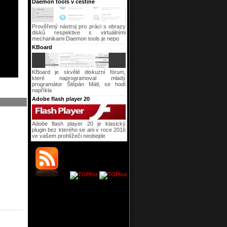
Daemon tools v češtině
Prověřený nástroj pro práci s obrazy
disků respektive s virtuálními
mechanikami Daemon tools je nepo
KBoard
KBoard je skvělé diskuzní fórum,
které naprogramoval mladý
programátor Štěpán Mátl, se hodí
napříkla
Adobe flash player 20
Adobe flash player 20 je klasický
plugin bez kterého se ani v roce 2016
ve vašem prohlížeči neobejde