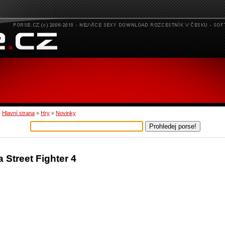
:
Hlavní strana
»
Hry
»
Novinky
a Street Fighter 4