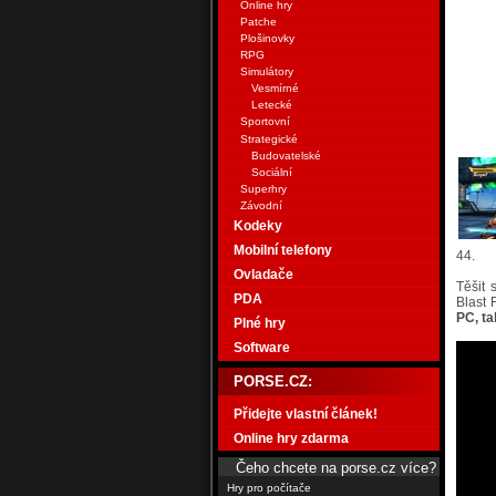
Online hry
Patche
Plošinovky
RPG
Simulátory
Vesmírné
Letecké
Sportovní
Strategické
Budovatelské
Sociální
Superhry
Závodní
Kodeky
Mobilní telefony
44.
Ovladače
Těšit 
PDA
Blast 
PC, ta
Plné hry
Software
PORSE.CZ:
Přidejte vlastní článek!
Online hry zdarma
Čeho chcete na porse.cz více?