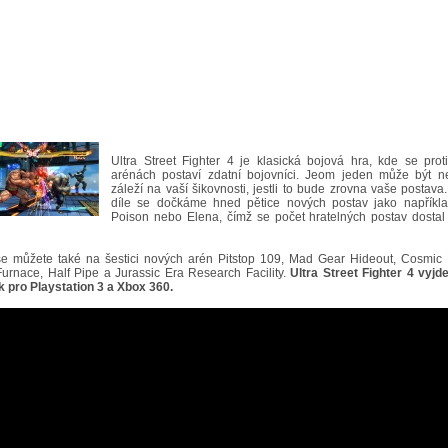
Ultra Street Fighter 4 je klasická bojová hra, kde se prot
arénách postaví zdatní bojovníci. Jeom jeden může být ne
záleží na vaší šikovnosti, jestli to bude zrovna vaše postava
díle se dočkáme hned pětice nových postav jako napříkl
Poison nebo Elena, čímž se počet hratelných postav dostal 
se můžete také na šestici nových arén Pitstop 109, Mad Gear Hideout, Cosmic E
Furnace, Half Pipe a Jurassic Era Research Facility.
Ultra Street Fighter 4 vyjd
k pro Playstation 3 a Xbox 360.