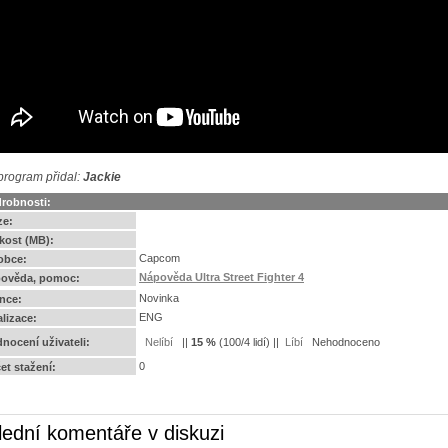
program přidal:
Jackie
robnosti:
ze:
ikost (MB):
Capcom
obce:
Nápověda Ultra Street Fighter 4
ověda, pomoc:
Novinka
ence:
ENG
alizace:
nocení uživateli:
||
15
%
(
100
/
4 lidí
) ||
Nehodnoceno
0
et stažení:
lední komentáře v diskuzi