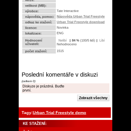
verze:
velikost (MB):
Tate Interactive
výrobce:
Nápověda Urban Trial Freestyle
nápověda, pomoc:
Urban Trial Freestyle download
odkaz ke stažení:
Novinka
licence:
ENG
lokalizace:
Hodnocení
||
84
%
(
100
/
5 lidí
) ||
uživateli:
Nehodnoceno
1515
počet stažení:
Poslední komentáře v diskuzi
(celkem 0)
Diskuze je prázdná. Buďte
první.
Tagy:
Urban Trial Freestyle demo
KE STAŽENÍ: