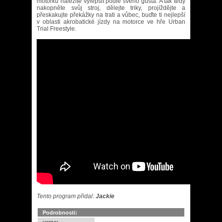
motorku náležitě vylepšit podle svého gusta. A tak tedy
nakopněte svůj stroj, dělejte triky, projíždějte a
přeskakujte překážky na trati a vůbec, buďte ti nejlepší
v oblasti akrobatické jízdy na motorce ve hře Urban
Trial Freestyle.
Tento program přidal:
Jackie
Podrobnosti: