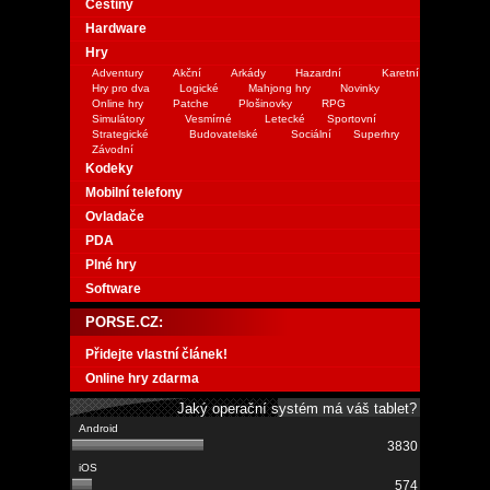
Češtiny
Hardware
Hry
Adventury
Akční
Arkády
Hazardní
Karetní
Hry pro dva
Logické
Mahjong hry
Novinky
Online hry
Patche
Plošinovky
RPG
Simulátory
Vesmírné
Letecké
Sportovní
Strategické
Budovatelské
Sociální
Superhry
Závodní
Kodeky
Mobilní telefony
Ovladače
PDA
Plné hry
Software
PORSE.CZ:
Přidejte vlastní článek!
Online hry zdarma
Jaký operační systém má váš tablet?
3830
574