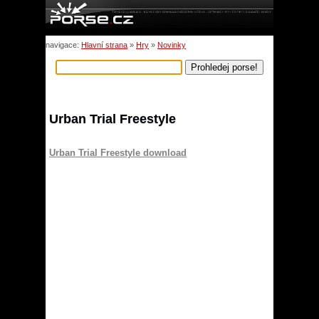
navigace:
Hlavní strana
»
Hry
»
Novinky
Urban Trial Freestyle
Urban Trial Freestyle download