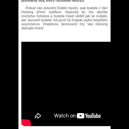
povedený titul, který rozhodně neurazí.
Pokud vás původní Diablo bavilo, pak budete z Van
Helsing přímo nadšeni. Nejenže do hry skočíte
rovnýma nohama a budete hned vědět jak se ovládá,
ale zároveň budete mít pocit že hrajete jejího mladšího
sourozence. Hratelnou demoverzi hry Van Helsing
stahujte hned!