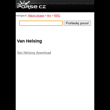
navigace:
Hlavní strana
»
Hry
»
RPG
Van Helsing
Van Helsing download