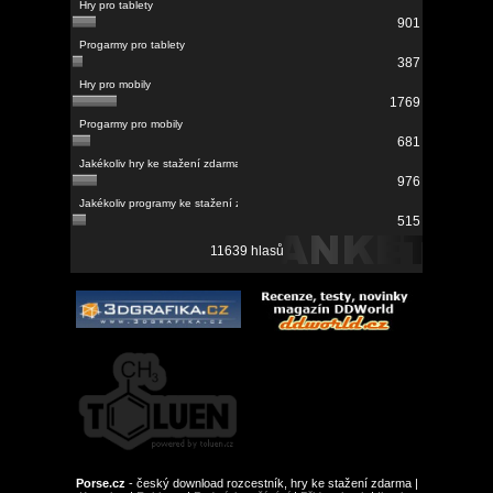
901
387
1769
681
976
515
11639 hlasů
Porse.cz
- český download rozcestník, hry ke stažení zdarma |