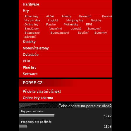
Hardware
Hry
Adventury
Akční
Arkády
Hazardní
Karetní
Hry pro dva
Logické
Mahjong hry
Novinky
Online hry
Patche
Plošinovky
RPG
Simulátory
Vesmírné
Letecké
Sportovní
Strategické
Budovatelské
Sociální
Superhry
Závodní
Kodeky
Mobilní telefony
Ovladače
PDA
Plné hry
Software
PORSE.CZ:
Přidejte vlastní článek!
Online hry zdarma
Čeho chcete na porse.cz více?
5242
1168