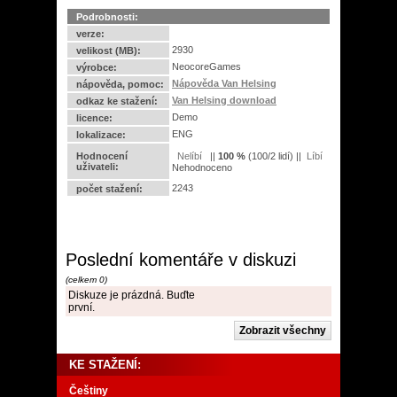
Podrobnosti:
verze:
2930
velikost (MB):
NeocoreGames
výrobce:
Nápověda Van Helsing
nápověda, pomoc:
Van Helsing download
odkaz ke stažení:
Demo
licence:
ENG
lokalizace:
Hodnocení
||
100
%
(
100
/
2 lidí
) ||
uživateli:
Nehodnoceno
2243
počet stažení:
Poslední komentáře v diskuzi
(celkem 0)
Diskuze je prázdná. Buďte
první.
KE STAŽENÍ:
Češtiny