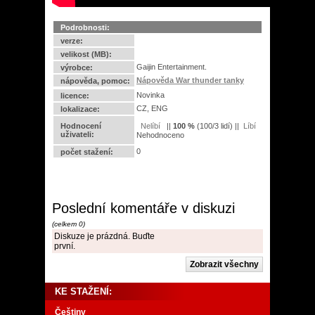
Podrobnosti:
verze:
velikost (MB):
Gaijin Entertainment.
výrobce:
Nápověda War thunder tanky
nápověda, pomoc:
Novinka
licence:
CZ, ENG
lokalizace:
Hodnocení
||
100
%
(
100
/
3 lidí
) ||
uživateli:
Nehodnoceno
0
počet stažení:
Poslední komentáře v diskuzi
(celkem 0)
Diskuze je prázdná. Buďte
první.
KE STAŽENÍ:
Češtiny