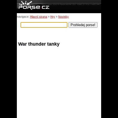
navigace:
Hlavní strana
»
Hry
»
Novinky
War thunder tanky