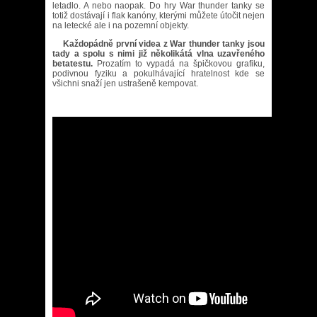
letadlo. A nebo naopak. Do hry War thunder tanky se
totiž dostávají i flak kanóny, kterými můžete útočit nejen
na letecké ale i na pozemní objekty.
Každopádně první videa z War thunder tanky jsou
tady a spolu s nimi již několikátá vlna uzavřeného
betatestu.
Prozatím to vypadá na špičkovou grafiku,
podivnou fyziku a pokulhávající hratelnost kde se
všichni snaží jen ustrašeně kempovat.