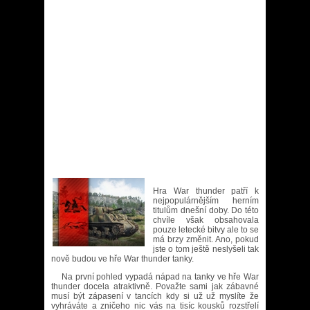
Hra War thunder patří k
nejpopulárnějším herním
titulům dnešní doby. Do této
chvíle však obsahovala
pouze letecké bitvy ale to se
má brzy změnit. Ano, pokud
jste o tom ještě neslyšeli tak
nově budou ve hře War thunder tanky.
Na první pohled vypadá nápad na tanky ve hře War
thunder docela atraktivně. Považte sami jak zábavné
musí být zápasení v tancích kdy si už už myslíte že
vyhráváte a zničeho nic vás na tisíc kousků rozstřelí