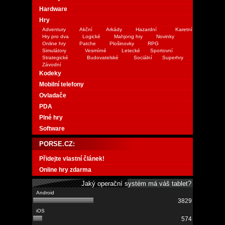
Hardware
Hry
Adventury
Akční
Arkády
Hazardní
Karetní
Hry pro dva
Logické
Mahjong hry
Novinky
Online hry
Patche
Plošinovky
RPG
Simulátory
Vesmírné
Letecké
Sportovní
Strategické
Budovatelské
Sociální
Superhry
Závodní
Kodeky
Mobilní telefony
Ovladače
PDA
Plné hry
Software
PORSE.CZ:
Přidejte vlastní článek!
Online hry zdarma
Jaký operační systém má váš tablet?
3829
574