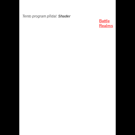
Tento program přidal:
Shader
Battle
Realms