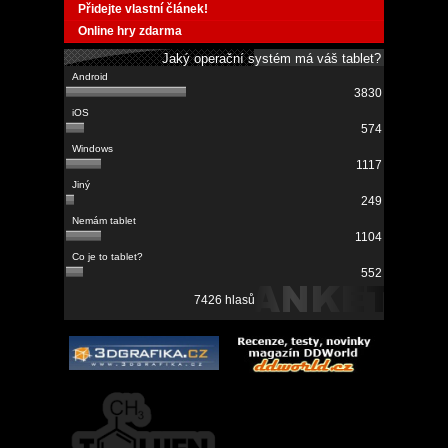
Přidejte vlastní článek!
Online hry zdarma
Jaký operační systém má váš tablet?
3830
574
1117
249
1104
552
7426 hlasů