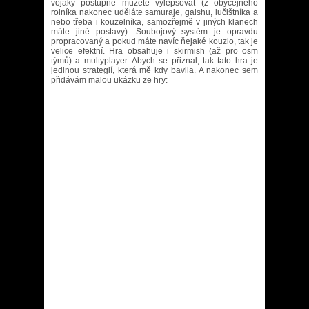
vojáky postupně můžete vylepšovat (z obyčejného
rolníka nakonec uděláte samuraje, gaishu, lučištníka a
nebo třeba i kouzelníka, samozřejmě v jiných klanech
máte jiné postavy). Soubojový systém je opravdu
propracovaný a pokud máte navíc ňejaké kouzlo, tak je
velice efektní. Hra obsahuje i skirmish (až pro osm
týmů) a multyplayer. Abych se přiznal, tak tato hra je
jedinou strategií, která mě kdy bavila. A nakonec sem
přidávám malou ukázku ze hry: