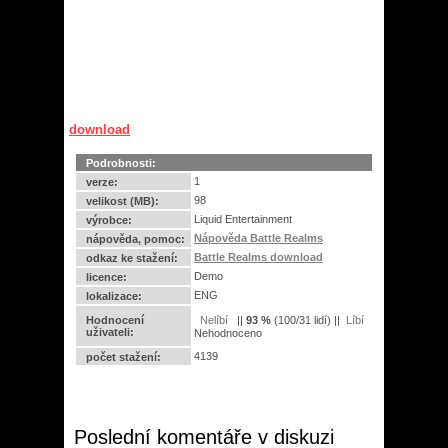
download
Podrobnosti:
1
verze:
98
velikost (MB):
Liquid Entertainment
výrobce:
Nápověda Battle Realms
nápověda, pomoc:
Battle Realms download
odkaz ke stažení:
Demo
licence:
ENG
lokalizace:
Hodnocení
||
93
%
(
100
/
31 lidí
) ||
uživateli:
Nehodnoceno
4139
počet stažení:
Poslední komentáře v diskuzi