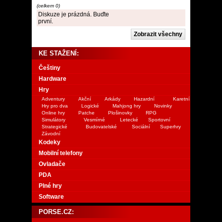
(celkem 0)
Diskuze je prázdná. Buďte
první.
KE STAŽENÍ:
Češtiny
Hardware
Hry
Adventury
Akční
Arkády
Hazardní
Karetní
Hry pro dva
Logické
Mahjong hry
Novinky
Online hry
Patche
Plošinovky
RPG
Simulátory
Vesmírné
Letecké
Sportovní
Strategické
Budovatelské
Sociální
Superhry
Závodní
Kodeky
Mobilní telefony
Ovladače
PDA
Plné hry
Software
PORSE.CZ: