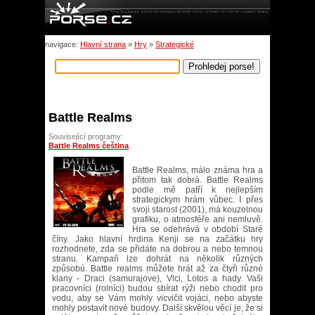
navigace:
Hlavní strana
»
Hry
»
Strategické
Battle Realms
Související programy:
Battle Realms čeština
Battle Realms, málo známa hra a
přitom tak dobrá. Battle Realms
podle mě patří k nejlepším
strategickym hrám vůbec. I přes
svoji starost (2001), má kouzelnou
grafiku, o atmosféře ani nemluvě.
Hra se odehrává v období Staré
číny. Jako hlavní hrdina Kenji se na začátku hry
rozhodnete, zda se přidáte na dobrou a nebo temnou
stranu. Kampaň lze dohrát na několik různých
způsobú. Battle realms můžete hrát až za čtyři různé
klany - Draci (samurajove), Vlci, Lotos a hady. Vaši
pracovníci (rolníci) budou sbírat rýži nebo chodit pro
vodu, aby se Vám mohly vicvičit vojáci, nebo abyste
mohly postavit nové budovy. Další skvělou věcí je, že si