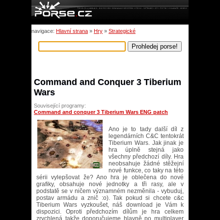
navigace:
Hlavní strana
»
Hry
»
Strategické
Command and Conquer 3 Tiberium
Wars
Související programy:
Command and conquer 3 Tiberium Wars ENG patch
Ano je to tady další díl z
legendárních C&C tentokrát
Tiberium Wars. Jak jinak je
hra úplně stejná jako
všechny předchozí díly. Hra
neobsahuje žádné stěžejní
nové funkce, co taky na této
sérii vylepšovat že? Ano hra je oblečena do nové
grafiky, obsahuje nové jednotky a tři rasy, ale v
podstatě se v ničem významném nezměnila - vybuduj,
postav armádu a znič :o). Tak pokud si chcete c&c
Tiberium Wars vyzkoušet, náš download je Vám k
dispozici. Oproti předchozím dílům je hra celkem
zrychlená takže doporučujeme hlavně po multiplayer