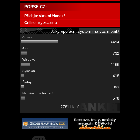
PORSE.CZ:
Přidejte vlastní článek!
Online hry zdarma
Jaký operační systém má váš mobil?
4494
732
1166
418
393
578
7781 hlasů