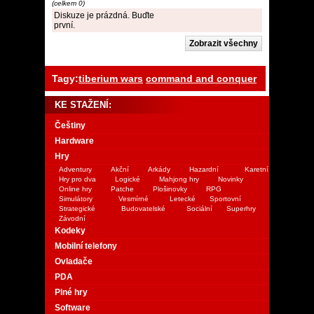
(celkem 0)
Diskuze je prázdná. Buďte
první.
Tagy:
tiberium wars
command and conquer
KE STAŽENÍ:
Češtiny
Hardware
Hry
Adventury
Akční
Arkády
Hazardní
Karetní
Hry pro dva
Logické
Mahjong hry
Novinky
Online hry
Patche
Plošinovky
RPG
Simulátory
Vesmírné
Letecké
Sportovní
Strategické
Budovatelské
Sociální
Superhry
Závodní
Kodeky
Mobilní telefony
Ovladače
PDA
Plné hry
Software