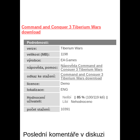
Command and Conquer 3 Tiberium Wars
download
Podrobnosti:
Tiberium Wars
verze:
1198
velikost (MB):
EA Games
výrobce:
Nápověda Command and
nápověda, pomoc:
Conquer 3 Tiberium Wars
Command and Conquer 3
odkaz ke stažení:
Tiberium Wars download
Demo
licence:
ENG
lokalizace:
||
85
%
(
100
/
119 lidí
) ||
Hodnocení
uživateli:
Nehodnoceno
10391
počet stažení:
Poslední komentáře v diskuzi