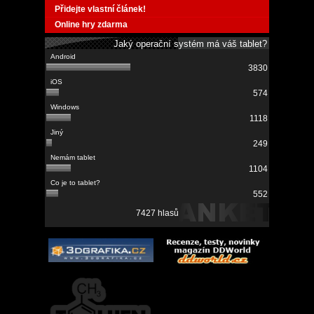
Přidejte vlastní článek!
Online hry zdarma
Jaký operační systém má váš tablet?
3830
574
1118
249
1104
552
7427 hlasů