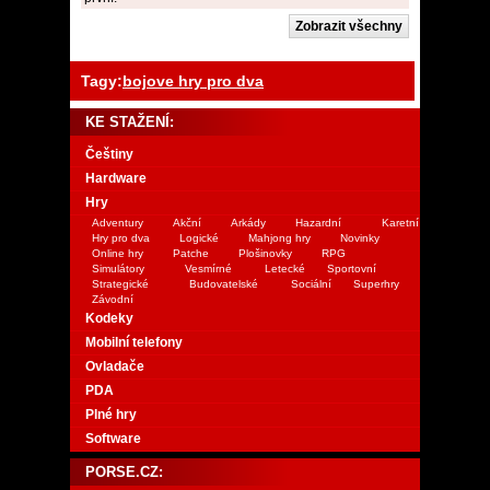
Tagy:
bojove hry pro dva
KE STAŽENÍ:
Češtiny
Hardware
Hry
Adventury
Akční
Arkády
Hazardní
Karetní
Hry pro dva
Logické
Mahjong hry
Novinky
Online hry
Patche
Plošinovky
RPG
Simulátory
Vesmírné
Letecké
Sportovní
Strategické
Budovatelské
Sociální
Superhry
Závodní
Kodeky
Mobilní telefony
Ovladače
PDA
Plné hry
Software
PORSE.CZ: