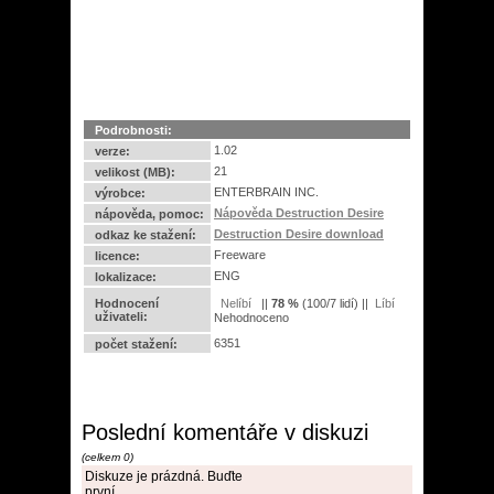
Podrobnosti:
1.02
verze:
21
velikost (MB):
ENTERBRAIN INC.
výrobce:
Nápověda Destruction Desire
nápověda, pomoc:
Destruction Desire download
odkaz ke stažení:
Freeware
licence:
ENG
lokalizace:
Hodnocení
||
78
%
(
100
/
7 lidí
) ||
uživateli:
Nehodnoceno
6351
počet stažení:
Poslední komentáře v diskuzi
(celkem 0)
Diskuze je prázdná. Buďte
první.