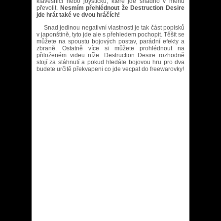
klávesnici nebo joysticku, které jde snadno v menu
převolit.
Nesmím přehlédnout že Destruction Desire
jde hrát také ve dvou hráčích!
Snad jedinou negativní vlastnosti je tak část popisků
v japonštině, tyto jde ale s přehledem pochopit. Těšit se
můžete na spoustu bojových postav, parádní efekty a
zbraně. Ostatně více si můžete prohlédnout na
přiloženém videu níže. Destruction Desire rozhodně
stojí za stáhnutí a pokud hledáte bojovou hru pro dva
budete určitě překvapeni co jde vecpat do freewarovky!