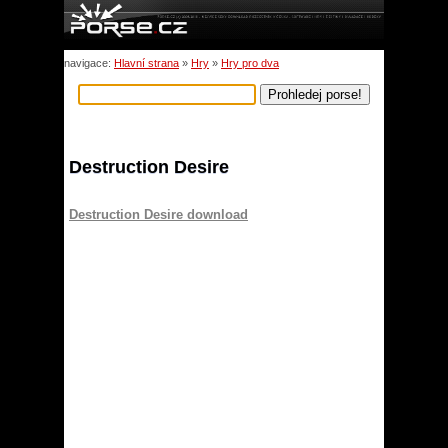
navigace:
Hlavní strana
»
Hry
»
Hry pro dva
Destruction Desire
Destruction Desire download