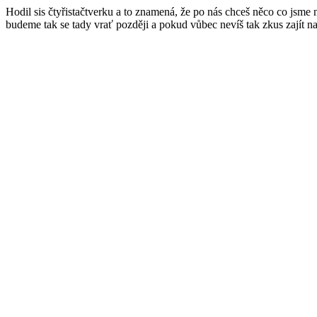
Hodil sis čtyřistačtverku a to znamená, že po nás chceš něco co jsme
budeme tak se tady vrať později a pokud vůbec nevíš tak zkus zajít n