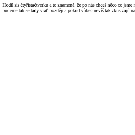
Hodil sis čtyřistačtverku a to znamená, že po nás chceš něco co jsme
budeme tak se tady vrať později a pokud vůbec nevíš tak zkus zajít n