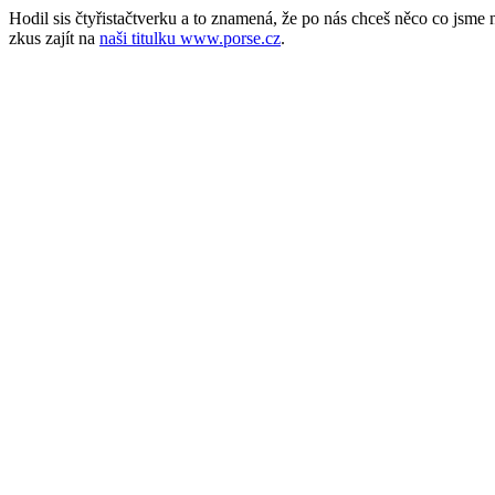
Hodil sis čtyřistačtverku a to znamená, že po nás chceš něco co jsm
zkus zajít na
naši titulku www.porse.cz
.