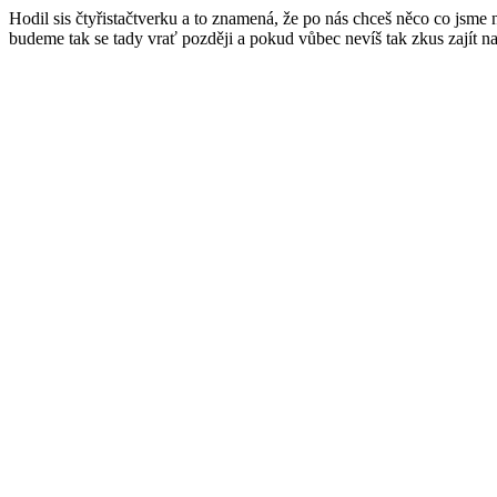
Hodil sis čtyřistačtverku a to znamená, že po nás chceš něco co jsme
budeme tak se tady vrať později a pokud vůbec nevíš tak zkus zajít n