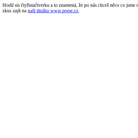
Hodil sis čtyřistačtverku a to znamená, že po nás chceš něco co jsm
zkus zajít na
naši titulku www.porse.cz
.