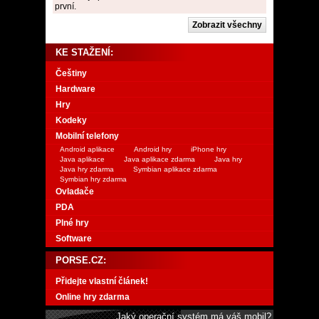
první.
KE STAŽENÍ:
Češtiny
Hardware
Hry
Kodeky
Mobilní telefony
Android aplikace
Android hry
iPhone hry
Java aplikace
Java aplikace zdarma
Java hry
Java hry zdarma
Symbian aplikace zdarma
Symbian hry zdarma
Ovladače
PDA
Plné hry
Software
PORSE.CZ:
Přidejte vlastní článek!
Online hry zdarma
Jaký operační systém má váš mobil?