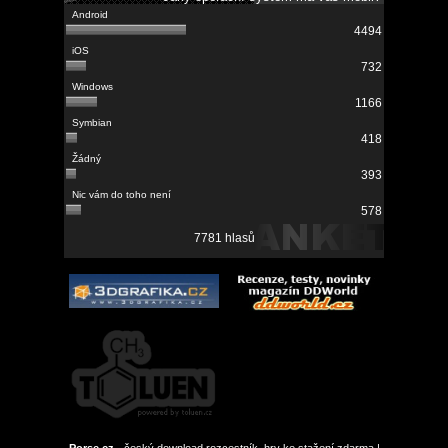
4494
732
1166
418
393
578
7781 hlasů