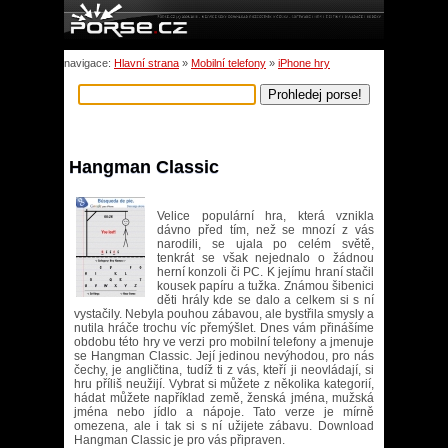
navigace:
Hlavní strana
»
Mobilní telefony
»
iPhone hry
Hangman Classic
Velice populární hra, která vznikla
dávno před tím, než se mnozí z vás
narodili, se ujala po celém světě,
tenkrát se však nejednalo o žádnou
herní konzoli či PC. K jejímu hraní stačil
kousek papíru a tužka. Známou šibenici
děti hrály kde se dalo a celkem si s ní
vystačily. Nebyla pouhou zábavou, ale bystřila smysly a
nutila hráče trochu víc přemýšlet. Dnes vám přinášíme
obdobu této hry ve verzi pro mobilní telefony a jmenuje
se Hangman Classic. Její jedinou nevýhodou, pro nás
čechy, je angličtina, tudíž ti z vás, kteří ji neovládají, si
hru příliš neužijí. Vybrat si můžete z několika kategorií,
hádat můžete například země, ženská jména, mužská
jména nebo jídlo a nápoje. Tato verze je mírně
omezena, ale i tak si s ní užijete zábavu. Download
Hangman Classic je pro vás připraven.