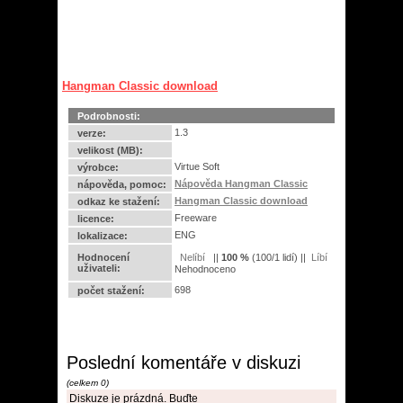
Hangman Classic download
Podrobnosti:
1.3
verze:
velikost (MB):
Virtue Soft
výrobce:
Nápověda Hangman Classic
nápověda, pomoc:
Hangman Classic download
odkaz ke stažení:
Freeware
licence:
ENG
lokalizace:
Hodnocení
||
100
%
(
100
/
1 lidí
) ||
uživateli:
Nehodnoceno
698
počet stažení:
Poslední komentáře v diskuzi
(celkem 0)
Diskuze je prázdná. Buďte