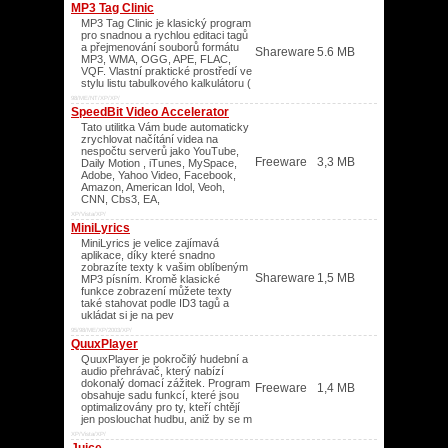
MP3 Tag Clinic
MP3 Tag Clinic je klasický program
pro snadnou a rychlou editaci tagů
a přejmenování souborů formátu
Shareware
5.6 MB
MP3, WMA, OGG, APE, FLAC,
VQF. Vlastní praktické prostředí ve
stylu listu tabulkového kalkulátoru (
98/ME/NT/XP/XP/
SpeedBit Video Accelerator
Tato utilitka Vám bude automaticky
zrychlovat načítání videa na
nespočtu serverů jako YouTube,
Freeware
3,3 MB
Daily Motion , iTunes, MySpace,
Adobe, Yahoo Video, Facebook,
Amazon, American Idol, Veoh,
CNN, Cbs3, EA,
XP/Vista/XP/
MiniLyrics
MiniLyrics je velice zajímavá
aplikace, díky které snadno
zobrazíte texty k vašim oblíbeným
Shareware
1,5 MB
MP3 písním. Kromě klasické
funkce zobrazení můžete texty
také stahovat podle ID3 tagů a
ukládat si je na pev
95/98/ME/XP/2003/XP/
QuuxPlayer
QuuxPlayer je pokročilý hudební a
audio přehrávač, který nabízí
dokonalý domací zážitek. Program
Freeware
1,4 MB
obsahuje sadu funkcí, které jsou
optimalizovány pro ty, kteří chtějí
jen poslouchat hudbu, aniž by se m
XP/Vista/XP/