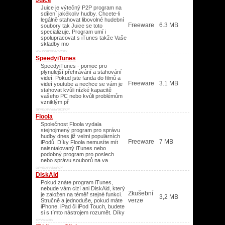
Juice
Juice je výtečný P2P program na
sdílení jakékoliv hudby. Chcete-li
legálně stahovat libovolné hudební
Freeware
6.3 MB
soubory tak Juice se toto
specializuje. Program umí i
spolupracovat s iTunes takže Vaše
skladby mo
Win 95/98/ME/NT/2000/
SpeedyiTunes
SpeedyiTunes - pomoc pro
plynulejší přehrávání a stahování
videí. Pokud jste fanda do filmů a
Freeware
3.1 MB
videí youtube a nechce se vám je
stahovat kvůli nízké kapacitě
vašeho PC nebo kvůli problémům
vzniklým př
98/ME/XP/Vista/2003/XP/
Floola
Společnost Floola vydala
stejnojmený program pro správu
hudby dnes již velmi populárních
Freeware
7 MB
iPodů. Díky Floola nemusíte mít
naisntalovaný iTunes nebo
podobný program pro poslech
nebo správu souborů na va
98/ME/XP/Vista/XP/
DiskAid
Pokud znáte program iTunes,
nebude vám cizí ani DiskAid, který
Zkušební
je založen na téměř stejné funkci.
3,2 MB
verze
Stručně a jednoduše, pokud máte
iPhone, iPad či iPod Touch, budete
si s tímto nástrojem rozumět. Díky
XP/Vista/XP/