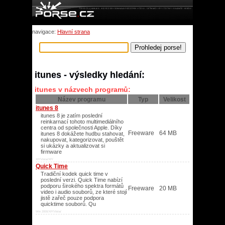
navigace:
Hlavní strana
itunes - výsledky hledání:
itunes v názvech programů:
Název programu
Typ
Velikost
itunes 8
itunes 8 je zatím poslední
reinkarnací tohoto multimediálního
centra od společnosti Apple. Díky
Freeware
64 MB
itunes 8 dokážete hudbu stahovat,
nakupovat, kategorizovat, pouštět
si ukázky a aktualizovat si
firmware
XP/Vista/XP/
Quick Time
Tradiční kodek quick time v
poslední verzi. Quick Time nabízí
podporu širokého spektra formátů
Freeware
20 MB
video i audio souborů, ze které stojí
jistě zařeč pouze podpora
quicktime souborů. Qu
Win 2000/XP/Vista/