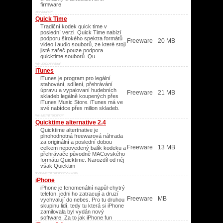
firmware
XP/Vista/XP/
Quick Time
Tradiční kodek quick time v
poslední verzi. Quick Time nabízí
podporu širokého spektra formátů
Freeware
20 MB
video i audio souborů, ze které stojí
jistě zařeč pouze podpora
quicktime souborů. Qu
Win 2000/XP/Vista/
iTunes
iTunes je program pro legální
stahování, sdílení, přehrávání
úpravu a vypalovaní hudebních
Freeware
21 MB
skladeb legálně koupených přes
iTunes Music Store. iTunes má ve
své nabídce přes milion skladeb.
Win ME/NT/2000/XP/
Quicktime alternative 2.4
Quicktime altertnative je
plnohodnotná freewarová náhrada
za originální a poslední dobou
Freeware
13 MB
celkem nepovedený balík kodeku a
přehrávače původně MACovského
formátu Quicktime. Narozdíl od néj
však Quicktim
95/98/ME/NT/2000/XP/Vista/XP/
iPhone
iPhone je fenomenální napůl-chytrý
telefon, jedni ho zatracují a druzí
Freeware
MB
vychvalují do nebes. Pro tu druhou
skupinu lidí, tedy tu která si iPhone
zamilovala byl vydán nový
software. Za to jak iPhone fun