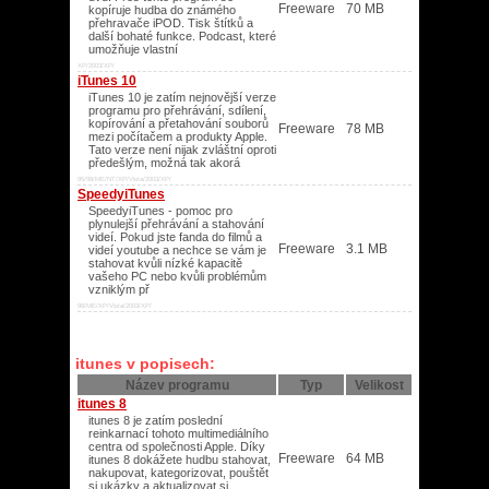
Freeware
70 MB
kopíruje hudba do známého
přehravače iPOD. Tisk štítků a
další bohaté funkce. Podcast, které
umožňuje vlastní
XP/2003/XP/
iTunes 10
iTunes 10 je zatím nejnovější verze
programu pro přehrávání, sdílení,
kopírování a přetahování souborů
Freeware
78 MB
mezi počítačem a produkty Apple.
Tato verze není nijak zvláštní oproti
předešlým, možná tak akorá
95/98/ME/NT/XP/Vista/2003/XP/
SpeedyiTunes
SpeedyiTunes - pomoc pro
plynulejší přehrávání a stahování
videí. Pokud jste fanda do filmů a
Freeware
3.1 MB
videí youtube a nechce se vám je
stahovat kvůli nízké kapacitě
vašeho PC nebo kvůli problémům
vzniklým př
98/ME/XP/Vista/2003/XP/
itunes v popisech:
Název programu
Typ
Velikost
itunes 8
itunes 8 je zatím poslední
reinkarnací tohoto multimediálního
centra od společnosti Apple. Díky
Freeware
64 MB
itunes 8 dokážete hudbu stahovat,
nakupovat, kategorizovat, pouštět
si ukázky a aktualizovat si