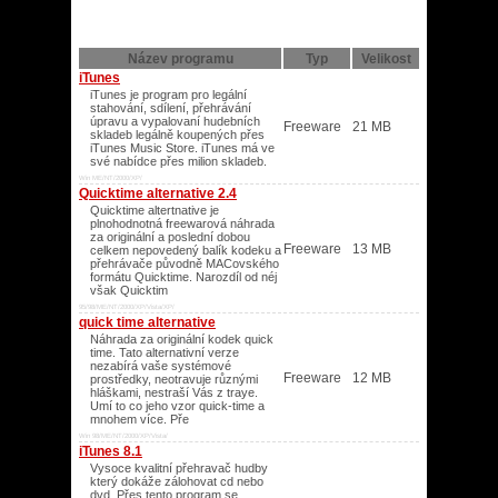
Název programu
Typ
Velikost
iTunes
iTunes je program pro legální
stahování, sdílení, přehrávání
úpravu a vypalovaní hudebních
Freeware
21 MB
skladeb legálně koupených přes
iTunes Music Store. iTunes má ve
své nabídce přes milion skladeb.
Win ME/NT/2000/XP/
Quicktime alternative 2.4
Quicktime altertnative je
plnohodnotná freewarová náhrada
za originální a poslední dobou
Freeware
13 MB
celkem nepovedený balík kodeku a
přehrávače původně MACovského
formátu Quicktime. Narozdíl od néj
však Quicktim
95/98/ME/NT/2000/XP/Vista/XP/
quick time alternative
Náhrada za originální kodek quick
time. Tato alternativní verze
nezabírá vaše systémové
Freeware
12 MB
prostředky, neotravuje různými
hláškami, nestraší Vás z traye.
Umí to co jeho vzor quick-time a
mnohem více. Pře
Win 98/ME/NT/2000/XP/Vista/
iTunes 8.1
Vysoce kvalitní přehravač hudby
který dokáže zálohovat cd nebo
dvd. Přes tento program se