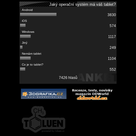
Jaký operační systém má váš tablet?
3830
574
1117
249
1104
552
7426 hlasů