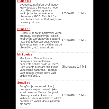
iTunes 8.1
Vysoce kvalitní přehravač hudby
který dokáže zálohovat cd nebo
dvd. Přes tento program se
Freeware
70 MB
kopíruje hudba do známého
přehravače iPOD. Tisk štítků a
další bohaté funkce. Podcast, které
umožňuje vlastní
XP/2003/XP/
iTunes 10
iTunes 10 je zatím nejnovější verze
programu pro přehrávání, sdílení,
kopírování a přetahování souborů
Freeware
78 MB
mezi počítačem a produkty Apple.
Tato verze není nijak zvláštní oproti
předešlým, možná tak akorá
95/98/ME/NT/XP/Vista/2003/XP/
Mini Lyrics
Mini Lyrics: Máte oblíbenou
písničku, znáte melodii ale
nemůžete sehnat nikde její text??
Shareware
1,4 MB
Poté je tento program Mini Lyrics
vaše jediná záchrana. Program
vám dokáže vypsat slova vaší
oblíbené písně. L
98/ME/2000/XP/2003/XP/
SongBird
SongBird je prográmek, který
pracuje ve stejném smyslu jako
jeho konkurent iTunes. Songbird
Freeware
14 MB
obsahuje vlastní ekvalizér či
knihovnu, která vám dokáže udělat
pořádek ve vaši hudbě či playlistu
ale zarov
XP/Vista/2003/XP/