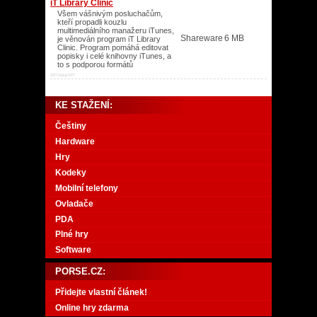
iT Library Clinic
Všem vášnivým posluchačům,
kteří propadli kouzlu
multimediálního manažeru iTunes,
Shareware
6 MB
je věnován program iT Library
Clinic. Program pomáhá editovat
popisky i celé knihovny iTunes, a
to s podporou formátů
XP/Vista/XP/
KE STAŽENÍ:
Češtiny
Hardware
Hry
Kodeky
Mobilní telefony
Ovladače
PDA
Plné hry
Software
PORSE.CZ:
Přidejte vlastní článek!
Online hry zdarma