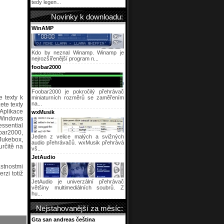
tedy legen...
Novinky k downloadu:
WinAMP
Kdo by neznal Winamp. Winamp je
nejrozšířenější program n...
foobar2000
Foobar2000 je pokročilý přehrávač
e texty k
miniaturních rozměrů se zaměřením
na...
te texty
Aplikace
wxMusik
 Windows
ssential
bar2000,
Jeden z velice malých a svižných
Jukebox,
audio přehrávačů. wxMusik přehrává
rčitě na
vš...
JetAudio
stnostmi
rzi totiž
JetAudio je univerzální přehrávač
většiny multimediálních soubrů. Z
hu...
Nejstahovanější za měsíc:
Gta san andreas čeština