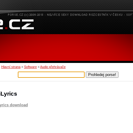
:
Hlavní strana
»
Software
»
Audio přehrávače
iLyrics
yrics download