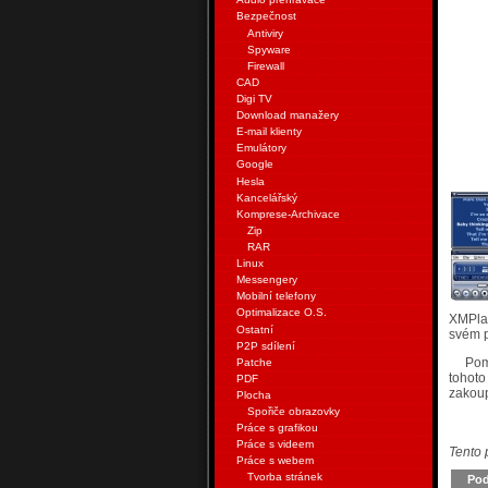
Bezpečnost
Antiviry
Spyware
Firewall
CAD
Digi TV
Download manažery
E-mail klienty
Emulátory
Google
Hesla
Kancelářský
Komprese-Archivace
Zip
RAR
Linux
Messengery
Mobilní telefony
Optimalizace O.S.
XMPlay
Ostatní
svém p
P2P sdílení
Pom
Patche
tohoto
PDF
zakoup
Plocha
Spořiče obrazovky
Práce s grafikou
Práce s videem
Tento 
Práce s webem
Tvorba stránek
Pod