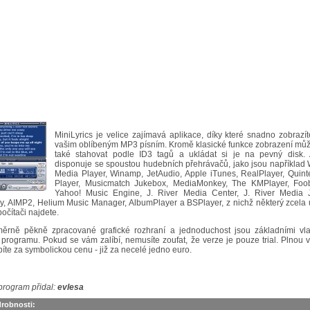
MiniLyrics je velice zajímavá aplikace, díky které snadno zobrazít
vašim oblíbeným MP3 písním. Kromě klasické funkce zobrazení může
také stahovat podle ID3 tagů a ukládat si je na pevný disk. 
disponuje se spoustou hudebních přehrávačů, jako jsou například
Media Player, Winamp, JetAudio, Apple iTunes, RealPlayer, Quinte
Player, Musicmatch Jukebox, MediaMonkey, The KMPlayer, Foo
Yahoo! Music Engine, J. River Media Center, J. River Media 
, AIMP2, Helium Music Manager, AlbumPlayer a BSPlayer, z nichž některý zcela u
očítači najdete.
ěrně pěkně zpracované grafické rozhraní a jednoduchost jsou základními vla
 programu. Pokud se vám zalíbí, nemusíte zoufat, že verze je pouze trial. Plnou ve
íte za symbolickou cenu - již za necelé jedno euro.
program přidal:
evlesa
robnosti: