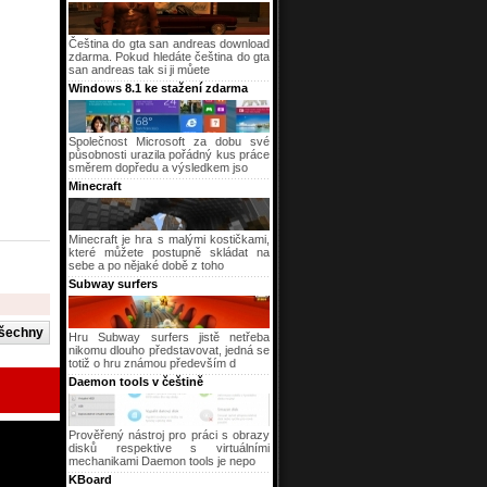
Čeština do gta san andreas download
zdarma. Pokud hledáte čeština do gta
san andreas tak si ji můete
Windows 8.1 ke stažení zdarma
Společnost Microsoft za dobu své
působnosti urazila pořádný kus práce
směrem dopředu a výsledkem jso
Minecraft
Minecraft je hra s malými kostičkami,
které můžete postupně skládat na
sebe a po nějaké době z toho
Subway surfers
Hru Subway surfers jistě netřeba
nikomu dlouho představovat, jedná se
totiž o hru známou především d
Daemon tools v češtině
Prověřený nástroj pro práci s obrazy
disků respektive s virtuálními
mechanikami Daemon tools je nepo
KBoard