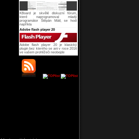
KBoard je skvělé diskuzní fórum,
které naprogramoval mladý
programátor Štěpán Mátl, se hodí
napříkla
Adobe flash player 20
Adobe flash player 20 je klasický
plugin bez kterého se ani v roce 2016
ve vašem prohlížeči neobejde