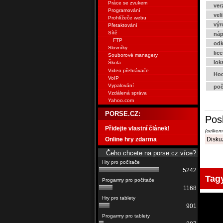
Práce se zvukem
ver
Programování
vel
Prohlížeče webu
výr
Přetaktování
Sítě
náp
FTP
odk
Slovníky
lic
Souborové managery
lok
Škola
Video přehrávače
Hod
VoIP
Vypalování
poč
Vzdálená správa
Yahoo.com
PORSE.CZ:
Pos
Přidejte vlastní článek!
(celkem
Online hry zdarma
Diskuz
Čeho chcete na porse.cz více?
5242
Tag
1168
901