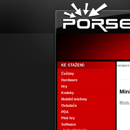
KE STAŽENÍ:
navigace
Češtiny
Hardware
Hry
Min
Kodeky
Mobilní telefony
MiniL
Ovladače
PDA
Plné hry
Software
Audio přehrávače