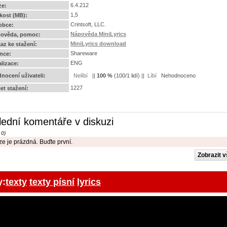
6.4.212
ze:
1,5
ikost (MB):
Crintsoft, LLC.
obce:
Nápověda MiniLyrics
ověda, pomoc:
MiniLyrics download
az ke stažení:
Shareware
ence:
ENG
alizace:
nocení uživateli:
||
100
%
(
100
/
1 lidí
) ||
Nehodnoceno
1227
et stažení:
lední komentáře v diskuzi
 0)
e je prázdná. Buďte první.
y:
texty
texty písní
lyrics