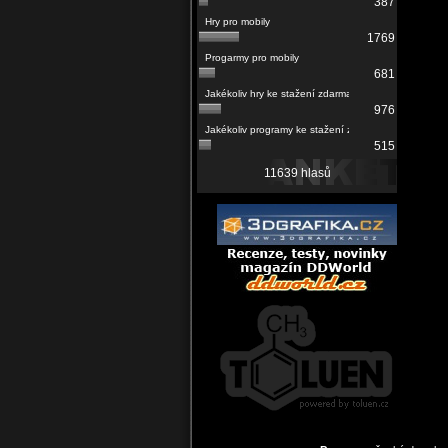
387
1769
681
976
515
11639 hlasů