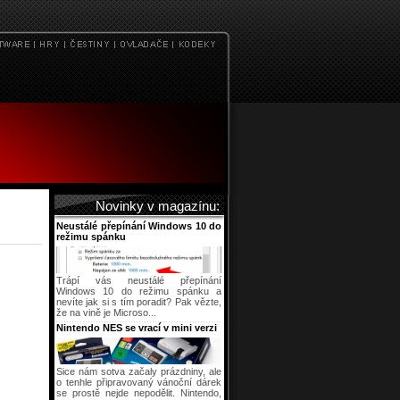
Novinky v magazínu:
Neustálé přepínání Windows 10 do
režimu spánku
Trápí vás neustálé přepínání
Windows 10 do režimu spánku a
nevíte jak si s tím poradit? Pak vězte,
že na vině je Microso...
Nintendo NES se vrací v mini verzi
Sice nám sotva začaly prázdniny, ale
o tenhle připravovaný vánoční dárek
se prostě nejde nepodělit. Nintendo,