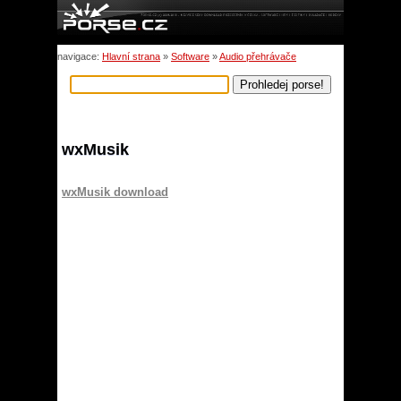
navigace:
Hlavní strana
»
Software
»
Audio přehrávače
wxMusik
wxMusik download