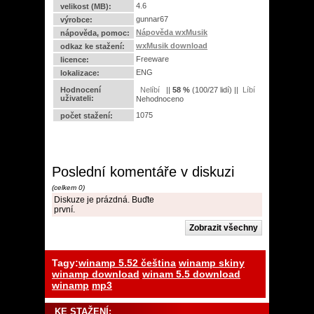
4.6
velikost (MB):
gunnar67
výrobce:
Nápověda wxMusik
nápověda, pomoc:
wxMusik download
odkaz ke stažení:
Freeware
licence:
ENG
lokalizace:
Hodnocení
||
58
%
(
100
/
27 lidí
) ||
uživateli:
Nehodnoceno
1075
počet stažení:
Poslední komentáře v diskuzi
(celkem 0)
Diskuze je prázdná. Buďte
první.
Tagy:
winamp 5.52 čeština
winamp skiny
winamp download
winam 5.5 download
winamp
mp3
KE STAŽENÍ: