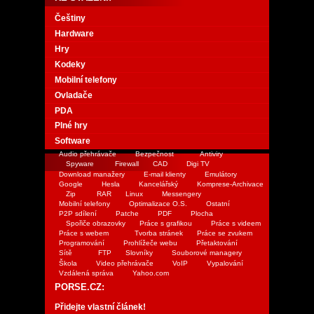
Češtiny
Hardware
Hry
Kodeky
Mobilní telefony
Ovladače
PDA
Plné hry
Software
Audio přehrávače
Bezpečnost
Antiviry
Spyware
Firewall
CAD
Digi TV
Download manažery
E-mail klienty
Emulátory
Google
Hesla
Kancelářský
Komprese-Archivace
Zip
RAR
Linux
Messengery
Mobilní telefony
Optimalizace O.S.
Ostatní
P2P sdílení
Patche
PDF
Plocha
Spořiče obrazovky
Práce s grafikou
Práce s videem
Práce s webem
Tvorba stránek
Práce se zvukem
Programování
Prohlížeče webu
Přetaktování
Sítě
FTP
Slovníky
Souborové managery
Škola
Video přehrávače
VoIP
Vypalování
Vzdálená správa
Yahoo.com
PORSE.CZ:
Přidejte vlastní článek!