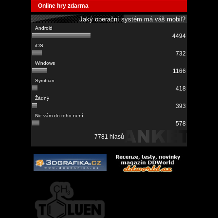
Online hry zdarma
Jaký operační systém má váš mobil?
4494
732
1166
418
393
578
7781 hlasů