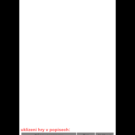
uklizeni hry v popisech: