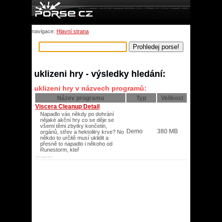
navigace:
Hlavní strana
uklizeni hry - výsledky hledání:
uklizeni hry v názvech programů:
Název programu
Typ
Velikost
Viscera Cleanup Detail
Napadlo vás někdy po dohrání
nějaké akční hry co se děje se
všemi těmi zbytky končetin,
Demo
380 MB
orgánů, střev a hektolitry krve? No
někdo to určitě musí uklidit a
přesně to napadlo i někoho od
Runestorm, kteř
XP/Vista/XP/