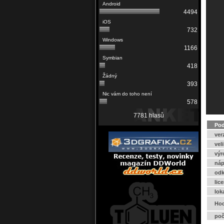
4494
732
1166
418
393
578
7781 hlasů
Pod
ver
vel
výr
náp
odk
lic
lok
Hod
poč