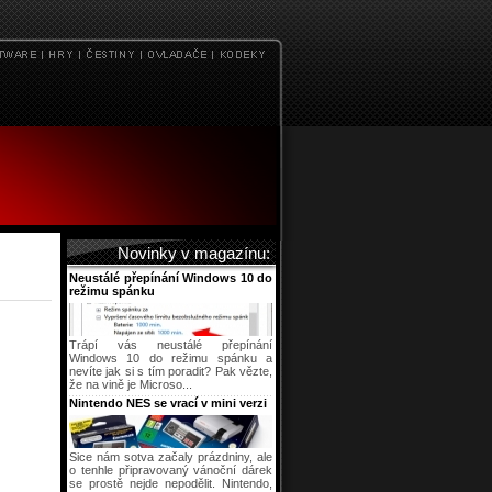
Novinky v magazínu:
Neustálé přepínání Windows 10 do
režimu spánku
Trápí vás neustálé přepínání
Windows 10 do režimu spánku a
nevíte jak si s tím poradit? Pak vězte,
že na vině je Microso...
Nintendo NES se vrací v mini verzi
Sice nám sotva začaly prázdniny, ale
o tenhle připravovaný vánoční dárek
se prostě nejde nepodělit. Nintendo,