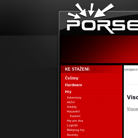
KE STAŽENÍ:
navigace
Češtiny
Hardware
Hry
Vis
Adventury
Akční
Arkády
Visce
Hazardní
Karetní
Hry pro dva
Logické
Mahjong hry
Novinky