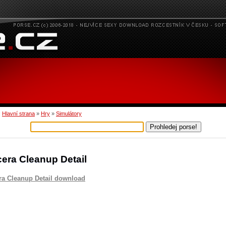
:
Hlavní strana
»
Hry
»
Simulátory
cera Cleanup Detail
ra Cleanup Detail download