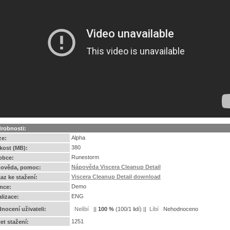
robnosti:
Alpha
ze:
380
ikost (MB):
Runestorm
obce:
Nápověda Viscera Cleanup Detail
ověda, pomoc:
Viscera Cleanup Detail download
az ke stažení:
Demo
ence:
ENG
alizace:
nocení uživateli:
||
100
%
(
100
/
1 lidí
) ||
Nehodnoceno
1251
et stažení: