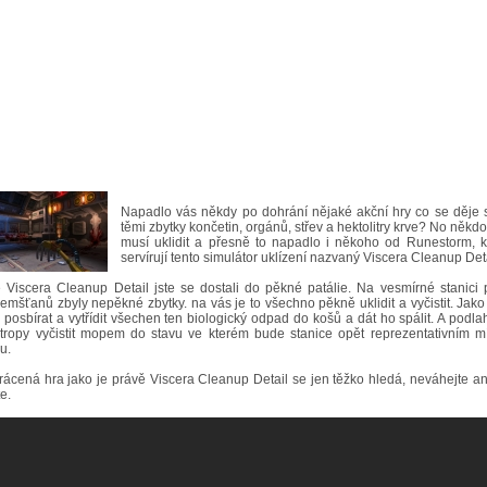
Napadlo vás někdy po dohrání nějaké akční hry co se děje 
těmi zbytky končetin, orgánů, střev a hektolitry krve? No někdo 
musí uklidit a přesně to napadlo i někoho od Runestorm, k
servírují tento simulátor uklízení nazvaný Viscera Cleanup Deta
 Viscera Cleanup Detail jste se dostali do pěkné patálie. Na vesmírné stanici 
mšťanů zbyly nepěkné zbytky. na vás je to všechno pěkně uklidit a vyčistit. Jak
 posbírat a vytřídit všechen ten biologický odpad do košů a dát ho spálit. A podla
stropy vyčistit mopem do stavu ve kterém bude stanice opět reprezentativním m
u.
rácená hra jako je právě Viscera Cleanup Detail se jen těžko hledá, neváhejte ani
e.