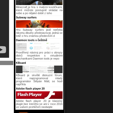
Minecraft je hra s malými kostičkami,
které můžete postupně skládat na
sebe a po nějaké době z toho
Subway surfers
Hru Subway surfers jistě netřeba
nikomu dlouho představovat, jedná se
totiž o hru známou především d
Daemon tools v češtině
Prověřený nástroj pro práci s obrazy
disků respektive s virtuálními
mechanikami Daemon tools je nepo
KBoard
KBoard je skvělé diskuzní fórum,
které naprogramoval mladý
programátor Štěpán Mátl, se hodí
napříkla
Adobe flash player 20
Adobe flash player 20 je klasický
plugin bez kterého se ani v roce 2016
ve vašem prohlížeči neobejde