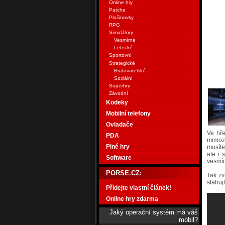
Online hry
Patche
Plošinovky
RPG
Simulátory
Vesmírné
Letecké
Sportovní
Strategické
Budovatelské
Sociální
Superhry
Závodní
Kodeky
Mobilní telefony
Ovladače
Ve hře
PDA
mimoze
Plné hry
musíte
ale i 
Software
vesmír
PORSE.CZ:
Tak zv
stahujt
Přidejte vlastní článek!
Online hry zdarma
Jaký operační systém má váš
mobil?