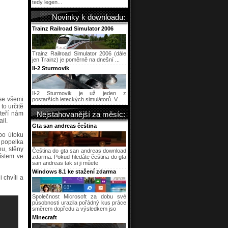
tedy legen...
Novinky k downloadu:
Trainz Railroad Simulator 2006
Trainz Railroad Simulator 2006 (dále
jen Trainz) je poměrně na dnešní ...
Il-2 Sturmovik
Il-2 Sturmovik je už jeden z
se všemi
postarších leteckých simulátorů. V...
to určitě
teří nám
Nejstahovanější za měsíc:
il.
Gta san andreas čeština
po útoku
o popelka
hu, stěny
Čeština do gta san andreas download
ístem ve
zdarma. Pokud hledáte čeština do gta
san andreas tak si ji můete
Windows 8.1 ke stažení zdarma
 chvíli a
Společnost Microsoft za dobu své
působnosti urazila pořádný kus práce
směrem dopředu a výsledkem jso
Minecraft