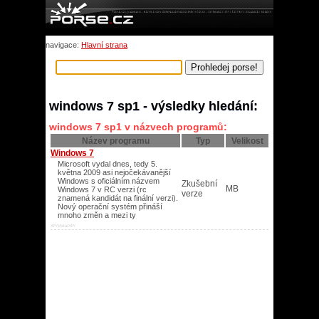
navigace:
Hlavní strana
windows 7 sp1 - výsledky hledání:
windows 7 sp1 v názvech programů:
Název programu
Typ
Velikost
Windows 7
Microsoft vydal dnes, tedy 5.
května 2009 asi nejočekávanější
Windows s oficiálním názvem
Zkušební
MB
Windows 7 v RC verzi (rc
verze
znamená kandidát na finální verzi).
Nový operační systém přináší
mnoho změn a mezi ty
XP/Vista/XP/