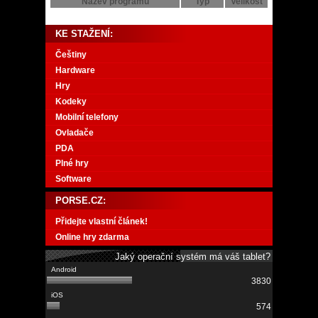
Název programu
Typ
Velikost
KE STAŽENÍ:
Češtiny
Hardware
Hry
Kodeky
Mobilní telefony
Ovladače
PDA
Plné hry
Software
PORSE.CZ:
Přidejte vlastní článek!
Online hry zdarma
Jaký operační systém má váš tablet?
3830
574