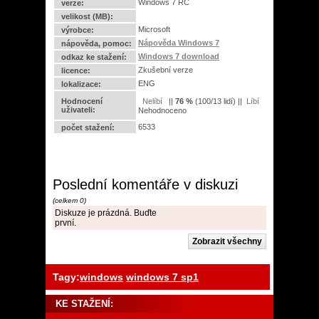
Windows 7 RC
verze:
velikost (MB):
Microsoft
výrobce:
Nápověda Windows 7
nápověda, pomoc:
Windows 7 download
odkaz ke stažení:
Zkušební verze
licence:
ENG
lokalizace:
Hodnocení
||
76
%
(
100
/
13 lidí
) ||
uživateli:
Nehodnoceno
6533
počet stažení:
Poslední komentáře v diskuzi
(celkem 0)
Diskuze je prázdná. Buďte
první.
Tagy:
windows
windows 7 sp1
KE STAŽENÍ: