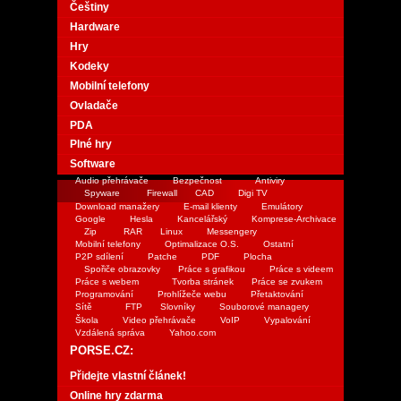
Češtiny
Hardware
Hry
Kodeky
Mobilní telefony
Ovladače
PDA
Plné hry
Software
Audio přehrávače
Bezpečnost
Antiviry
Spyware
Firewall
CAD
Digi TV
Download manažery
E-mail klienty
Emulátory
Google
Hesla
Kancelářský
Komprese-Archivace
Zip
RAR
Linux
Messengery
Mobilní telefony
Optimalizace O.S.
Ostatní
P2P sdílení
Patche
PDF
Plocha
Spořiče obrazovky
Práce s grafikou
Práce s videem
Práce s webem
Tvorba stránek
Práce se zvukem
Programování
Prohlížeče webu
Přetaktování
Sítě
FTP
Slovníky
Souborové managery
Škola
Video přehrávače
VoIP
Vypalování
Vzdálená správa
Yahoo.com
PORSE.CZ:
Přidejte vlastní článek!
Online hry zdarma