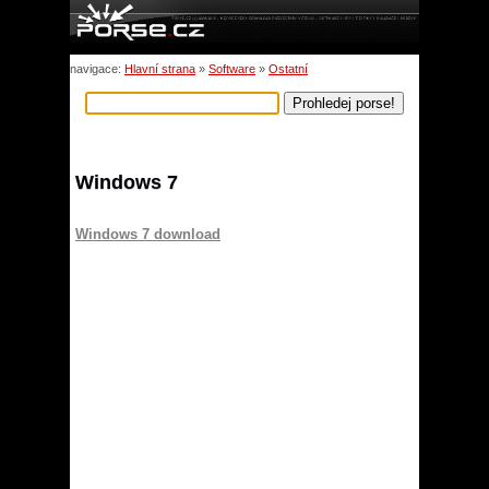
navigace:
Hlavní strana
»
Software
»
Ostatní
Windows 7
Windows 7 download