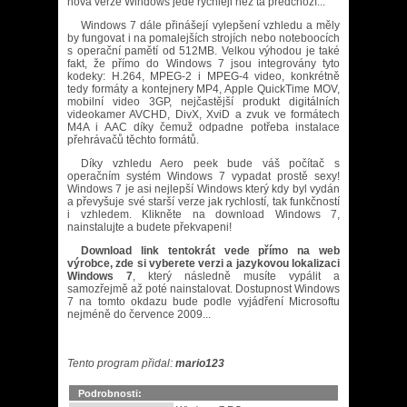
nová verze Windows jede rychleji než ta předchozí...
Windows 7 dále přinášejí vylepšení vzhledu a měly
by fungovat i na pomalejších strojích nebo noteboocích
s operační pamětí od 512MB. Velkou výhodou je také
fakt, že přímo do Windows 7 jsou integrovány tyto
kodeky: H.264, MPEG-2 i MPEG-4 video, konkrétně
tedy formáty a kontejnery MP4, Apple QuickTime MOV,
mobilní video 3GP, nejčastější produkt digitálních
videokamer AVCHD, DivX, XviD a zvuk ve formátech
M4A i AAC díky čemuž odpadne potřeba instalace
přehrávačů těchto formátů.
Díky vzhledu Aero peek bude váš počítač s
operačním systém Windows 7 vypadat prostě sexy!
Windows 7 je asi nejlepší Windows který kdy byl vydán
a převyšuje své starší verze jak rychlostí, tak funkčností
i vzhledem. Klikněte na download Windows 7,
nainstalujte a budete překvapeni!
Download link tentokrát vede přímo na web
výrobce, zde si vyberete verzi a jazykovou lokalizaci
Windows 7
, který následně musíte vypálit a
samozřejmě až poté nainstalovat. Dostupnost Windows
7 na tomto okdazu bude podle vyjádření Microsoftu
nejméně do července 2009...
Tento program přidal:
mario123
Podrobnosti: