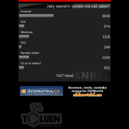
Jaký operační systém má váš tablet?
3830
574
1118
249
1104
552
7427 hlasů