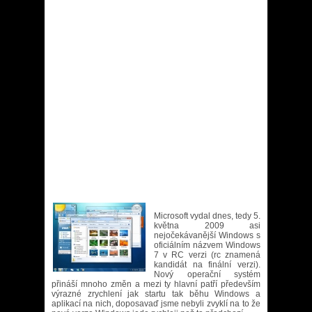
Microsoft vydal dnes, tedy 5.
května 2009 asi
nejočekávanější Windows s
oficiálním názvem Windows
7 v RC verzi (rc znamená
kandidát na finální verzi).
Nový operační systém
přináší mnoho změn a mezi ty hlavní patří především
výrazné zrychlení jak startu tak běhu Windows a
aplikací na nich, doposavaď jsme nebyli zvyklí na to že