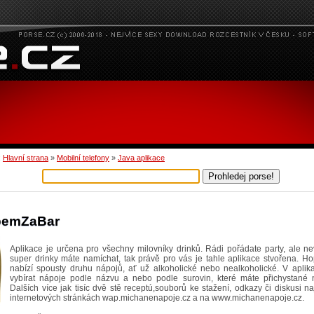
:
Hlavní strana
»
Mobilní telefony
»
Java aplikace
pemZaBar
Aplikace je určena pro všechny milovníky drinků. Rádi pořádate party, ale ne
super drinky máte namíchat, tak právě pro vás je tahle aplikace stvořena. H
nabízí spousty druhu nápojů, ať už alkoholické nebo nealkoholické. V aplik
vybírat nápoje podle názvu a nebo podle surovin, které máte přichystané n
Dalších více jak tisíc dvě stě receptú,souborů ke stažení, odkazy či diskusi n
internetových stránkách wap.michanenapoje.cz a na www.michanenapoje.cz.