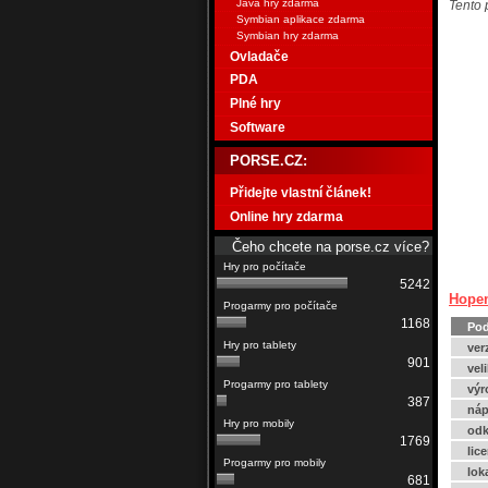
Java hry zdarma
Tento 
Symbian aplikace zdarma
Symbian hry zdarma
Ovladače
PDA
Plné hry
Software
PORSE.CZ:
Přidejte vlastní článek!
Online hry zdarma
Čeho chcete na porse.cz více?
5242
Hope
1168
Pod
ver
901
vel
výr
387
náp
odk
1769
lic
lok
681