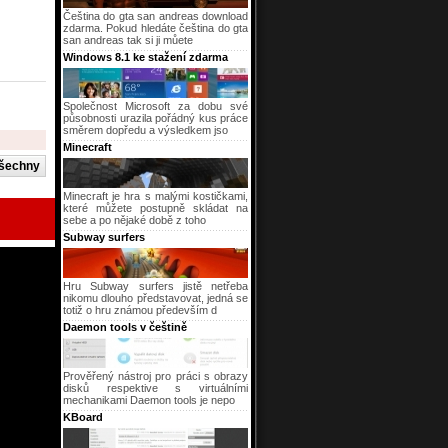
Čeština do gta san andreas download
zdarma. Pokud hledáte čeština do gta
san andreas tak si ji můete
Windows 8.1 ke stažení zdarma
Společnost Microsoft za dobu své
působnosti urazila pořádný kus práce
směrem dopředu a výsledkem jso
Minecraft
Minecraft je hra s malými kostičkami,
které můžete postupně skládat na
sebe a po nějaké době z toho
Subway surfers
Hru Subway surfers jistě netřeba
nikomu dlouho představovat, jedná se
totiž o hru známou především d
Daemon tools v češtině
Prověřený nástroj pro práci s obrazy
disků respektive s virtuálními
mechanikami Daemon tools je nepo
KBoard