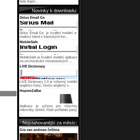
tedy legen...
Novinky k downloadu:
Sirius Email Ge
Sirius Email Ge. je kvalitní mobilní e-
mailový klient s klasickými fun...
MobileSafe
MobileSafe je kvalitní mobilní aplikace
na uschovávání chouloastivých ...
LIVE Dictionary
LIVE Dictionary 1.0 je výborný mobilní
anglicko-čeký, česko-anglický s...
HopemZaBar
Aplikace je určena pro všechny
milovníky drinků. Rádi pořádate party,
...
Nejstahovanější za měsíc:
Gta san andreas čeština