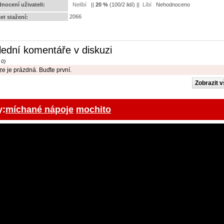
nocení uživateli:
||
20
%
(
100
/
2 lidí
) ||
Nehodnoceno
2066
et stažení:
lední komentáře v diskuzi
 0)
e je prázdná. Buďte první.
y:
míchané nápoje
mochito