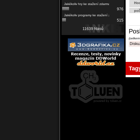
Hod
976
poč
515
11639 hlasů
Pos
(celkem
Diskuz
Tag