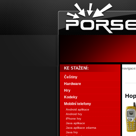
KE STAŽENÍ:
navigace
Češtiny
Hardware
Hry
Ho
Kodeky
Mobilní telefony
Android aplikace
Android hry
iPhone hry
Java aplikace
Java aplikace zdarma
Java hry