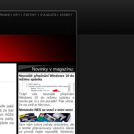
Novinky v magazínu:
Neustálé přepínání Windows 10 do
režimu spánku
Trápí vás neustálé přepínání
Windows 10 do režimu spánku a
nevíte jak si s tím poradit? Pak vězte,
že na vině je Microso...
víte jaké
Nintendo NES se vrací v mini verzi
op za bar
aci může
a party.
ajdete na
Sice nám sotva začaly prázdniny, ale
o tenhle připravovaný vánoční dárek
se prostě nejde nepodělit. Nintendo,