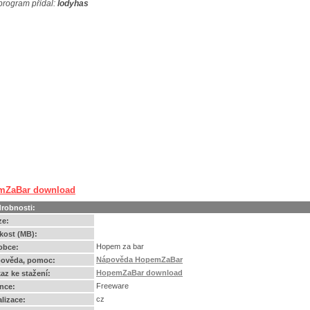
program přidal:
lodyhas
mZaBar download
robnosti:
ze:
ikost (MB):
Hopem za bar
obce:
Nápověda HopemZaBar
ověda, pomoc:
HopemZaBar download
az ke stažení:
Freeware
ence:
cz
alizace: