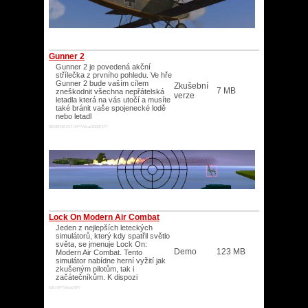
Gunner 2
Gunner 2 je povedená akční
střílečka z prvního pohledu. Ve hře
Gunner 2 bude vaším cílem
Zkušební
7 MB
zneškodnit všechna nepřátelská
verze
letadla která na vás utočí a musíte
také bránit vaše spojenecké lodě
nebo letadl
95/98/ME/NT/XP/Vista/2003/XP/
Lock On Modern Air Combat
Jeden z nejlepších leteckých
simulátorů, který kdy spatřil světlo
světa, se jmenuje Lock On:
Demo
123 MB
Modern Air Combat. Tento
simulátor nabídne herní vyžití jak
zkušeným pilotům, tak i
začátečníkům. K dispozi
ME/XP/Vista/XP/