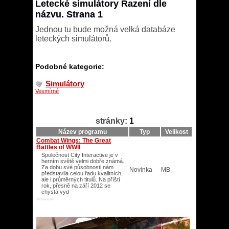
Letecké simulátory Řazení dle
názvu. Strana 1
Jednou tu bude možná velká databáze
leteckých simulátorů.
Podobné kategorie:
Simulátory
Vesmírné
stránky:
1
Název programu
Typ
Velikost
Combat Wings: The Great
Battles of WWII
Společnost City Interactive je v
herním světě velmi dobře známá.
Za dobu své působnosti nám
Novinka
MB
představila celou řadu kvalitních,
ale i průměrných titulů. Na příští
rok, přesně na září 2012 se
chystá vyd
XP/Vista/XP/