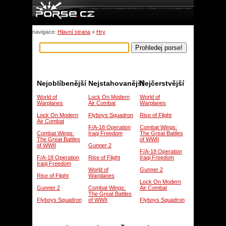
navigace:
Hlavní strana
»
Hry
Nejoblíbenější
Nejstahovanější
Nejčerstvější
World of
Lock On Modern
World of
Warplanes
Air Combat
Warplanes
Lock On Modern
Flyboys Squadron
Rise of Flight
Air Combat
F/A-18 Operation
Combat Wings:
Combat Wings:
Iraqi Freedom
The Great Battles
The Great Battles
of WWII
of WWII
Gunner 2
F/A-18 Operation
F/A-18 Operation
Rise of Flight
Iraqi Freedom
Iraqi Freedom
World of
Gunner 2
Rise of Flight
Warplanes
Lock On Modern
Gunner 2
Combat Wings:
Air Combat
The Great Battles
Flyboys Squadron
of WWII
Flyboys Squadron