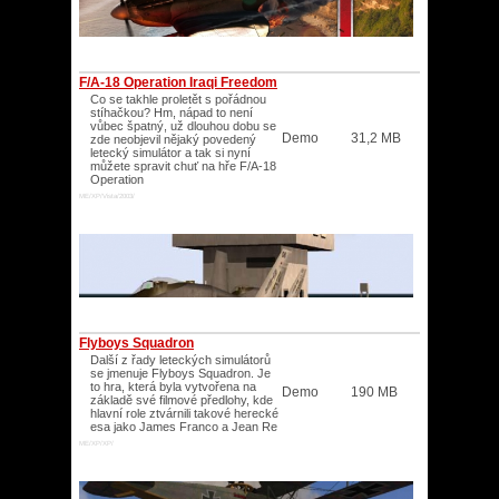
F/A-18 Operation Iraqi Freedom
Co se takhle proletět s pořádnou
stíhačkou? Hm, nápad to není
vůbec špatný, už dlouhou dobu se
Demo
31,2 MB
zde neobjevil nějaký povedený
letecký simulátor a tak si nyní
můžete spravit chuť na hře F/A-18
Operation
ME/XP/Vista/2003/
Flyboys Squadron
Další z řady leteckých simulátorů
se jmenuje Flyboys Squadron. Je
to hra, která byla vytvořena na
Demo
190 MB
základě své filmové předlohy, kde
hlavní role ztvárnili takové herecké
esa jako James Franco a Jean Re
ME/XP/XP/