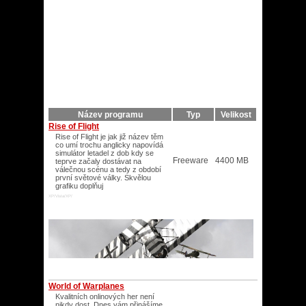
Název programu
Typ
Velikost
Rise of Flight
Rise of Flight je jak již název těm
co umí trochu anglicky napovídá
simulátor letadel z dob kdy se
Freeware
4400 MB
teprve začaly dostávat na
válečnou scénu a tedy z období
první světové války. Skvělou
grafiku doplňuj
XP/Vista/XP/
World of Warplanes
Kvalitních onlinových her není
nikdy dost. Dnes vám přinášíme