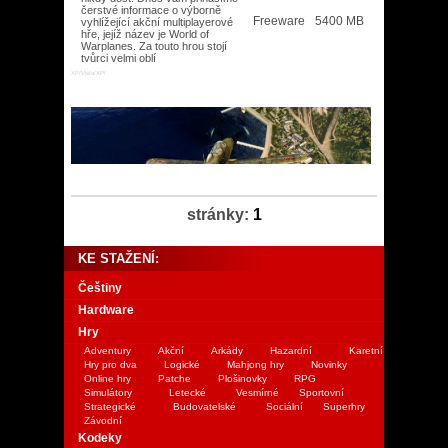
čerstvé informace o výborně
Freeware
5400 MB
vyhlížející akční multiplayerové
hře, jejíž název je World of
Warplanes. Za touto hrou stojí
tvůrci velmi oblí
XP/Vista/XP/
stránky:
1
KE STAŽENÍ:
Češtiny
Hardware
Hry
Adventury
Akční
Arkády
Hazardní
Karetní
Hry pro dva
Logické
Mahjong hry
Novinky
Online hry
Patche
Plošinovky
RPG
Simulátory
Letecké
Vesmírné
Sportovní
Strategické
Budovatelské
Sociální
Superhry
Závodní
Kodeky