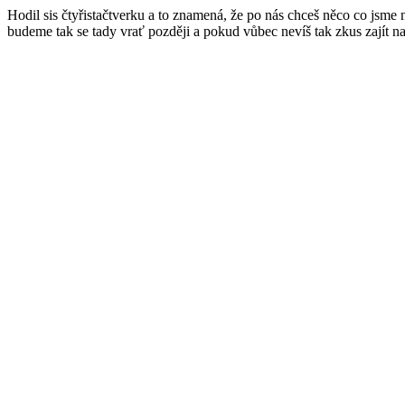
Hodil sis čtyřistačtverku a to znamená, že po nás chceš něco co jsme
budeme tak se tady vrať později a pokud vůbec nevíš tak zkus zajít n