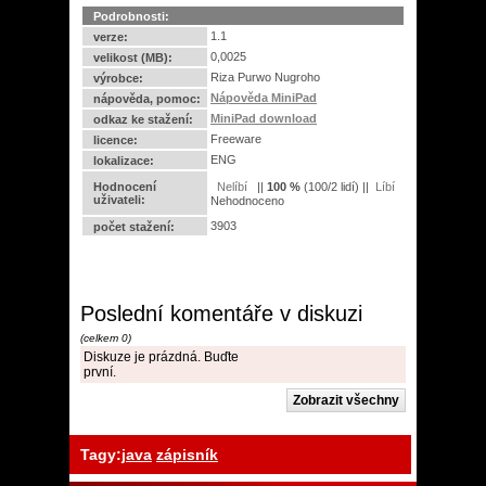
Podrobnosti:
1.1
verze:
0,0025
velikost (MB):
Riza Purwo Nugroho
výrobce:
Nápověda MiniPad
nápověda, pomoc:
MiniPad download
odkaz ke stažení:
Freeware
licence:
ENG
lokalizace:
Hodnocení
||
100
%
(
100
/
2 lidí
) ||
uživateli:
Nehodnoceno
3903
počet stažení:
Poslední komentáře v diskuzi
(celkem 0)
Diskuze je prázdná. Buďte
první.
Tagy:
java
zápisník