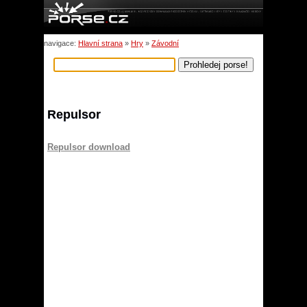
navigace:
Hlavní strana
»
Hry
»
Závodní
Repulsor
Repulsor download