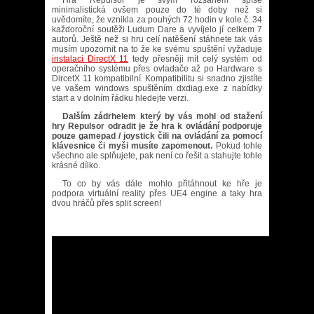
Hra Repulsor je svým rozsahem spíše
minimalistická ovšem pouze do té doby než si
uvědomíte, že vznikla za pouhých 72 hodin v kole č. 34
každoroční soutěži Ludum Dare a vyvíjelo jí celkem 7
autorů. Ještě než si hru celí natěšení stáhnete tak vás
musím upozornit na to že ke svému spuštění vyžaduje
instalaci DirectX 11
tedy přesněji mít celý systém od
operačního systému přes ovladače až po Hardware s
DircetX 11 kompatibilní. Kompatibilitu si snadno zjistíte
ve vašem windows spuštěním dxdiag.exe z nabídky
start a v dolním řádku hledejte verzi.
Dalším zádrhelem který by vás mohl od stažení
hry Repulsor odradit je že hra k ovládání podporuje
pouze gamepad / joystick čili na ovládání za pomocí
klávesnice či myši musíte zapomenout.
Pokud tohle
všechno ale splňujete, pak není co řešit a stahujte tohle
krásné dílko.
To co by vás dále mohlo přitáhnout ke hře je
podpora virtuální reality přes UE4 engine a taky hra
dvou hráčů přes split screen!