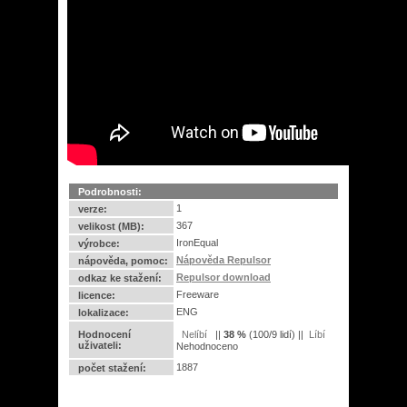
Podrobnosti:
1
verze:
367
velikost (MB):
IronEqual
výrobce:
Nápověda Repulsor
nápověda, pomoc:
Repulsor download
odkaz ke stažení:
Freeware
licence:
ENG
lokalizace:
Hodnocení
||
38
%
(
100
/
9 lidí
) ||
uživateli:
Nehodnoceno
1887
počet stažení: