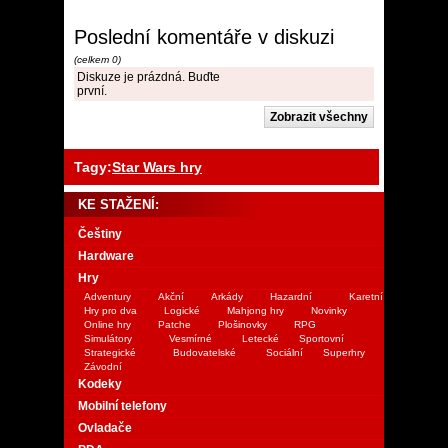
Poslední komentáře v diskuzi
(celkem 0)
Diskuze je prázdná. Buďte
první.
Tagy:
Star Wars hry
KE STAŽENÍ:
Češtiny
Hardware
Hry
Adventury
Akční
Arkády
Hazardní
Karetní
Hry pro dva
Logické
Mahjong hry
Novinky
Online hry
Patche
Plošinovky
RPG
Simulátory
Vesmírné
Letecké
Sportovní
Strategické
Budovatelské
Sociální
Superhry
Závodní
Kodeky
Mobilní telefony
Ovladače