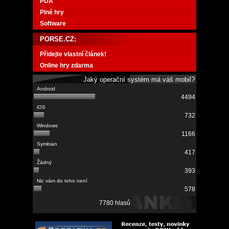
PDA
Plné hry
Software
PORSE.CZ:
Přidejte vlastní článek!
Online hry zdarma
Jaký operační systém má váš mobil?
4494
732
1166
417
393
578
7780 hlasů