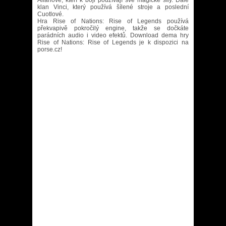
Alianové, kteří k boji používají své magické síly. Dále
klan Vinci, který používá šílené stroje a poslední
Cuotlové.
Hra Rise of Nations: Rise of Legends používá
překvapivě pokročilý engine, takže se dočkáte
parádních audio i video efektů. Download dema hry
Rise of Nations: Rise of Legends je k dispozici na
porse.cz!