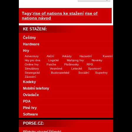
Tagy:
rise of nations ke stažení
rise of
nations návod
KE STAŽENÍ:
Češtiny
Hardware
Hry
Adventury
Akční
Arkády
Hazardní
Karetní
Hry pro dva
Logické
Mahjong hry
Novinky
Online hry
Patche
Plošinovky
RPG
Simulátory
Vesmírné
Letecké
Sportovní
Strategické
Budovatelské
Sociální
Superhry
Závodní
Kodeky
Mobilní telefony
Ovladače
PDA
Plné hry
Software
PORSE.CZ:
Přidejte vlastní článek!