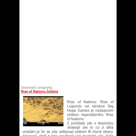
Související programy:
Rise of Nations čeština
Rise of Nations: Rise of
Legends od výrobce Big
Huge Games je nástupcem
celkem legendárního Rise
of Nations.
Z podstaty jde o klasickou
strategii ale to co jí dělá
unikátní je že se zde setkávají celkem tři různé strany.