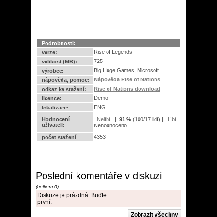
Podrobnosti:
Rise of Legends
verze:
725
velikost (MB):
Big Huge Games, Microsoft
výrobce:
Nápověda Rise of Nations
nápověda, pomoc:
Rise of Nations download
odkaz ke stažení:
Demo
licence:
ENG
lokalizace:
Hodnocení
||
91
%
(
100
/
17 lidí
) ||
uživateli:
Nehodnoceno
4353
počet stažení:
Poslední komentáře v diskuzi
(celkem 0)
Diskuze je prázdná. Buďte
první.