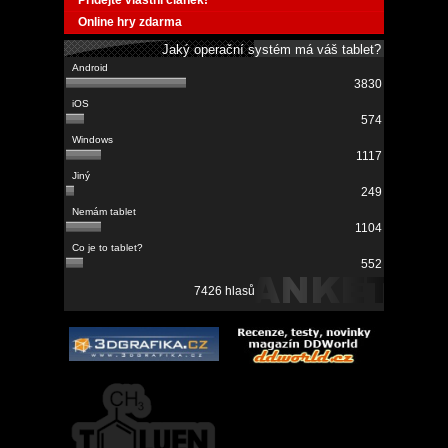
Online hry zdarma
Jaký operační systém má váš tablet?
3830
574
1117
249
1104
552
7426 hlasů