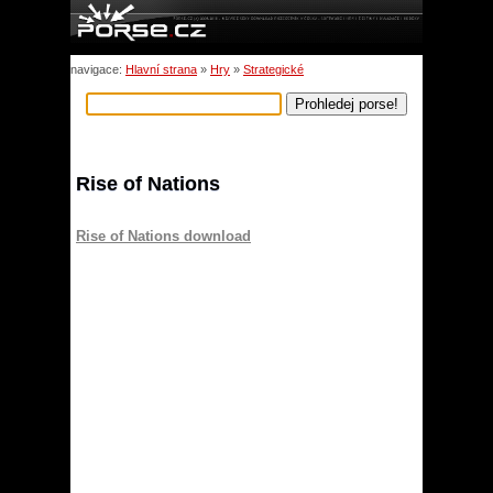
navigace:
Hlavní strana
»
Hry
»
Strategické
Rise of Nations
Rise of Nations download