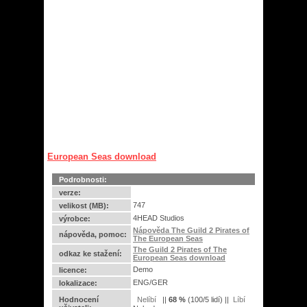
European Seas download
Podrobnosti:
verze:
747
velikost (MB):
4HEAD Studios
výrobce:
Nápověda The Guild 2 Pirates of
nápověda, pomoc:
The European Seas
The Guild 2 Pirates of The
odkaz ke stažení:
European Seas download
Demo
licence:
ENG/GER
lokalizace:
Hodnocení
||
68
%
(
100
/
5 lidí
) ||