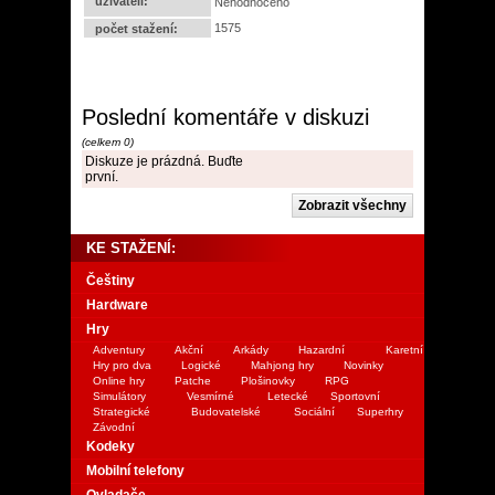
uživateli:
Nehodnoceno
1575
počet stažení:
Poslední komentáře v diskuzi
(celkem 0)
Diskuze je prázdná. Buďte
první.
KE STAŽENÍ:
Češtiny
Hardware
Hry
Adventury
Akční
Arkády
Hazardní
Karetní
Hry pro dva
Logické
Mahjong hry
Novinky
Online hry
Patche
Plošinovky
RPG
Simulátory
Vesmírné
Letecké
Sportovní
Strategické
Budovatelské
Sociální
Superhry
Závodní
Kodeky
Mobilní telefony