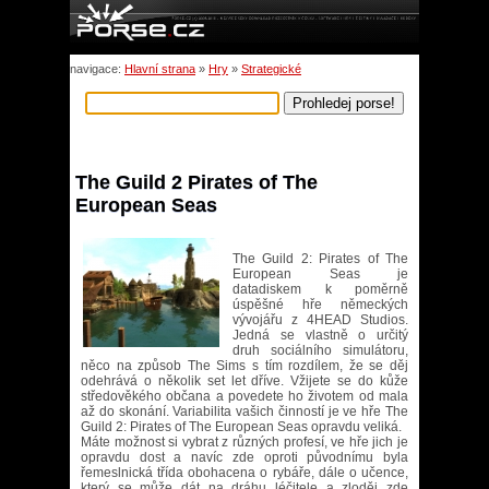
navigace:
Hlavní strana
»
Hry
»
Strategické
The Guild 2 Pirates of The
European Seas
The Guild 2: Pirates of The
European Seas je
datadiskem k poměrně
úspěšné hře německých
vývojářu z 4HEAD Studios.
Jedná se vlastně o určitý
druh sociálního simulátoru,
něco na způsob The Sims s tím rozdílem, že se děj
odehrává o několik set let dříve. Vžijete se do kůže
středověkého občana a povedete ho životem od mala
až do skonání. Variabilita vašich činností je ve hře The
Guild 2: Pirates of The European Seas opravdu veliká.
Máte možnost si vybrat z různých profesí, ve hře jich je
opravdu dost a navíc zde oproti původnímu byla
řemeslnická třída obohacena o rybáře, dále o učence,
který se může dát na dráhu léčitele a zloděj zde