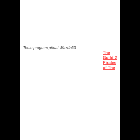
Tento program přidal:
Martin33
The
Guild 2
Pirates
of The