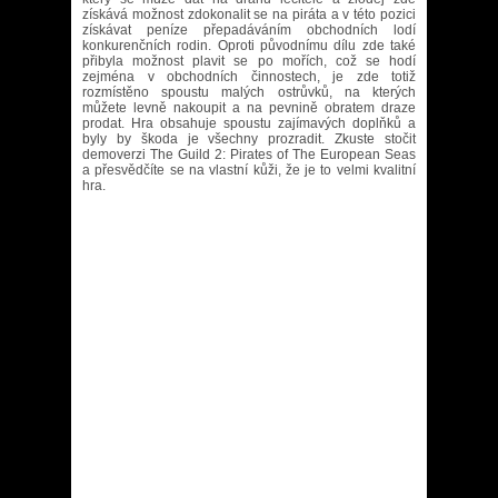
získává možnost zdokonalit se na piráta a v této pozici
získávat peníze přepadáváním obchodních lodí
konkurenčních rodin. Oproti původnímu dílu zde také
přibyla možnost plavit se po mořích, což se hodí
zejména v obchodních činnostech, je zde totiž
rozmístěno spoustu malých ostrůvků, na kterých
můžete levně nakoupit a na pevnině obratem draze
prodat. Hra obsahuje spoustu zajímavých doplňků a
byly by škoda je všechny prozradit. Zkuste stočit
demoverzi The Guild 2: Pirates of The European Seas
a přesvědčíte se na vlastní kůži, že je to velmi kvalitní
hra.