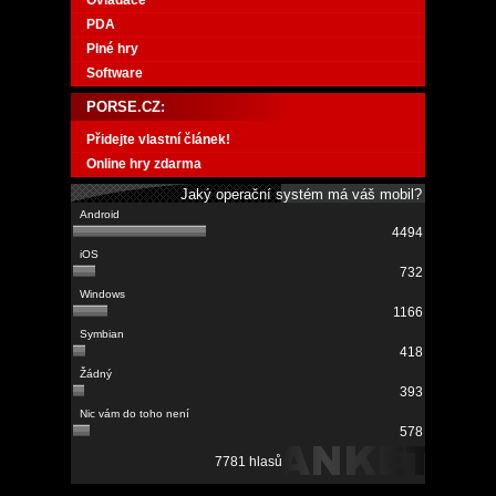
Ovladače
PDA
Plné hry
Software
PORSE.CZ:
Přidejte vlastní článek!
Online hry zdarma
Jaký operační systém má váš mobil?
4494
732
1166
418
393
578
7781 hlasů