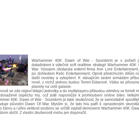
Warhammer 40K: Dawn of War - Soulstorm je v pořadí ji
datadiskem k výtečné scifi realtime strategii Warhammer 40K:
War. Vývojem obstarala externí firma Iron Lore Entertainment
po dohledem Relic Entertainment. Oproti předchozím dílům ná
další novinky a vylepšení. K stávajícím sedmi armádám přib
nové, z nichž jednou budou Temní Eldarové. Válka se přesune
planety na celé galaxie.
rově se zde objeví létající jednotky a do multiplayeru přibudou odměny ve formě m
 dosažené úspěchy hry, což jistě napomůže k prohloubení online bitev. Velký
mer 40K: Dawn of War - Soulstorm je také skutečnost, že je samostatně spustitel
aduje původní Dawn Of War. Myslím si, že tato hra patří k opravdovým skvost
o žánru a i přes velikost souboru se určitě vyplatí demoverzi Warhammer 40K: Da
storm stočit. Z vlastní zkušenosti mohu jen doporučit.