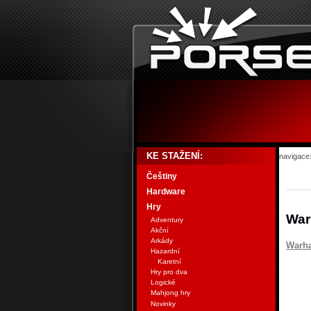
KE STAŽENÍ:
navigace
Češtiny
Hardware
Hry
War
Adventury
Akční
Arkády
Warha
Hazardní
Karetní
Hry pro dva
Logické
Mahjong hry
Novinky