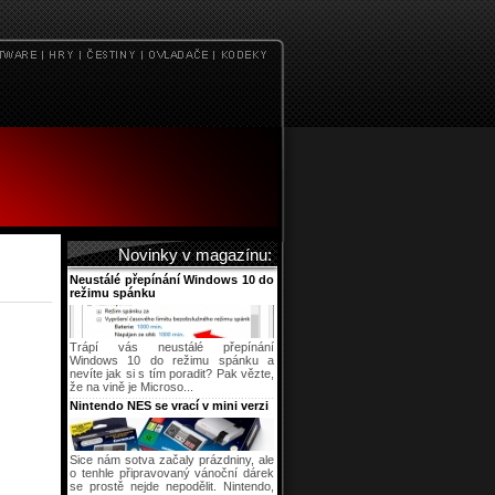
Novinky v magazínu:
Neustálé přepínání Windows 10 do
režimu spánku
Trápí vás neustálé přepínání
Windows 10 do režimu spánku a
nevíte jak si s tím poradit? Pak vězte,
že na vině je Microso...
Nintendo NES se vrací v mini verzi
Sice nám sotva začaly prázdniny, ale
o tenhle připravovaný vánoční dárek
se prostě nejde nepodělit. Nintendo,