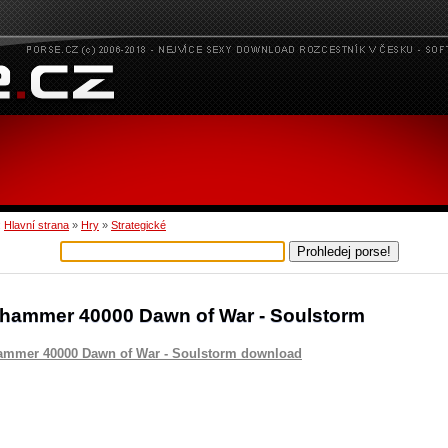
:
Hlavní strana
»
Hry
»
Strategické
hammer 40000 Dawn of War - Soulstorm
mmer 40000 Dawn of War - Soulstorm download