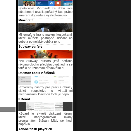
Společnost Microsoft za dobu své
působnosti urazila pořádný kus práce
směrem dopředu a výsledkem jso
Minecraft
Minecraft je hra s malými kostičkami,
které můžete postupně skládat na
sebe a po nějaké době z toho
Subway surfers
Hru Subway surfers jistě netřeba
nikomu dlouho představovat, jedná se
totiž o hru známou především d
Daemon tools v češtině
Prověřený nástroj pro práci s obrazy
disků respektive s virtuálními
mechanikami Daemon tools je nepo
KBoard
KBoard je skvělé diskuzní fórum,
které naprogramoval mladý
programátor Štěpán Mátl, se hodí
napříkla
Adobe flash player 20