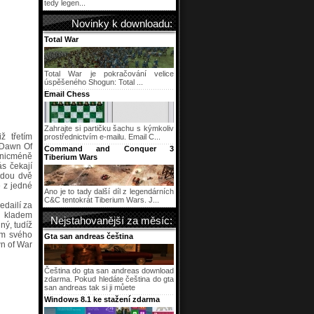
tedy legen...
Novinky k downloadu:
Total War
Total War je pokračování velice
úspěšeného Shogun: Total ...
Email Chess
Zahrajte si partičku šachu s kýmkoliv
ž třetím
prostřednictvím e-mailu. Email C...
 Dawn Of
Command and Conquer 3
,nicméně
Tiberium Wars
s čekají
udou dvě
 z jedné
Ano je to tady další díl z legendárních
C&C tentokrát Tiberium Wars. J...
edailí za
m kladem
Nejstahovanější za měsíc:
ný, tudíž
ům svého
Gta san andreas čeština
wn of War
Čeština do gta san andreas download
zdarma. Pokud hledáte čeština do gta
san andreas tak si ji můete
Windows 8.1 ke stažení zdarma