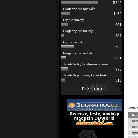
5242
1168
901
387
1769
681
976
515
11639 hlasů
Tento 
Pod
ver
vel
výr