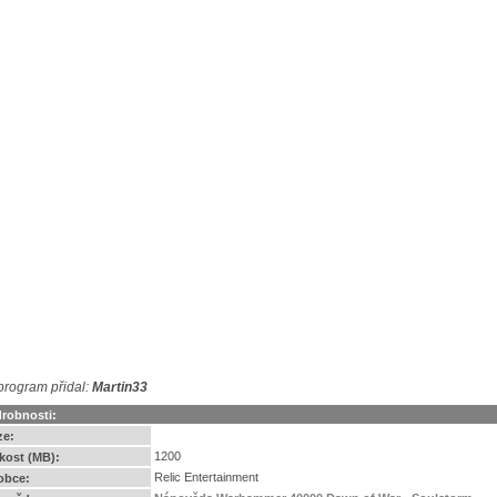
program přidal:
Martin33
robnosti:
ze:
1200
ikost (MB):
Relic Entertainment
obce: