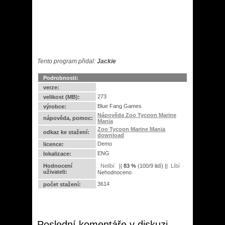
Tento program přidal:
Jackie
Podrobnosti:
verze:
273
velikost (MB):
Blue Fang Games
výrobce:
Nápověda Zoo Tycoon Marine
nápověda, pomoc:
Mania
Zoo Tycoon Marine Mania
odkaz ke stažení:
download
Demo
licence:
ENG
lokalizace:
Hodnocení
||
83
%
(
100
/
9 lidí
) ||
uživateli:
Nehodnoceno
3614
počet stažení:
Poslední komentáře v diskuzi