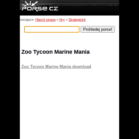
navigace:
Hlavní strana
»
Hry
»
Strategické
Zoo Tycoon Marine Mania
Zoo Tycoon Marine Mania download