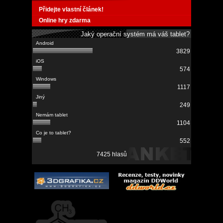
Přidejte vlastní článek!
Online hry zdarma
Jaký operační systém má váš tablet?
3829
574
1117
249
1104
552
7425 hlasů