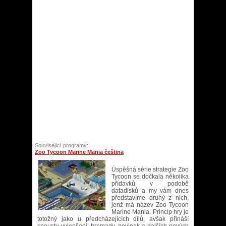
Související programy:
Zoo Tycoon Marine Mania čeština
Úspěšná série strategie Zoo
Tycoon se dočkala několika
přídavků v podobě
datadisků a my vám dnes
představíme druhý z nich,
jenž má název Zoo Tycoon
Marine Mania. Princip hry je
totožný jako u předcházejících dílů, avšak přináší