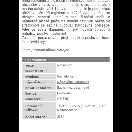
propracováním a možností rozvíjet své město, bojovat,
obchodovat a uzavírat diplomacie s ostatními, ale i
mnoho dalších věcí. Uzavírat diplomacie je podmínkou
přežití ve hře. Při registraci si můžeš vybrat z několika
různých serverů. Letní slunce, šumění moře a
nádherné písčité pláže na malém ostrůvku někde ve
středomoří se začíná budovat starodávná civilizace.
Vítej ve světě Ikariamu… …éry nových objevů a
bohatství pod tvým velením!
Za portál porse.cz vám přeji hodně úspěchů při hraní
této skvělé hry.
Tento program přidal:
Smajda
Podrobnosti:
ikariam.cz
verze:
velikost (MB):
Gameforge
výrobce:
Nápověda ikariam.cz
nápověda, pomoc:
ikariam.cz download
odkaz ke stažení:
Freeware
licence:
CZ/ENG
lokalizace:
Hodnocení
||
85
%
(
100
/
21 lidí
) ||
uživateli:
Nehodnoceno
2330
počet stažení: