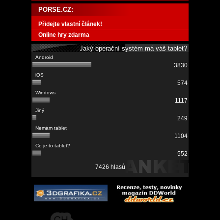
PORSE.CZ:
Přidejte vlastní článek!
Online hry zdarma
Jaký operační systém má váš tablet?
3830
574
1117
249
1104
552
7426 hlasů