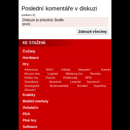
Poslední komentáře v diskuzi
(celkem 0)
Diskuze je prázdná. Buďte
první.
KE STAŽENÍ:
Češtiny
Hardware
Hry
Adventury
Akční
Arkády
Hazardní
Karetní
Hry pro dva
Logické
Mahjong hry
Novinky
Online hry
Patche
Plošinovky
RPG
Simulátory
Vesmírné
Letecké
Sportovní
Strategické
Budovatelské
Sociální
Superhry
Závodní
Kodeky
Mobilní telefony
Ovladače
PDA
Plné hry
Software