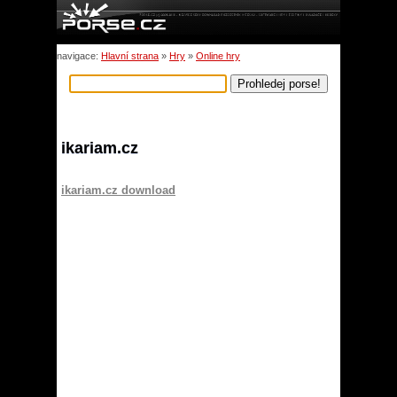
navigace:
Hlavní strana
»
Hry
»
Online hry
ikariam.cz
ikariam.cz download