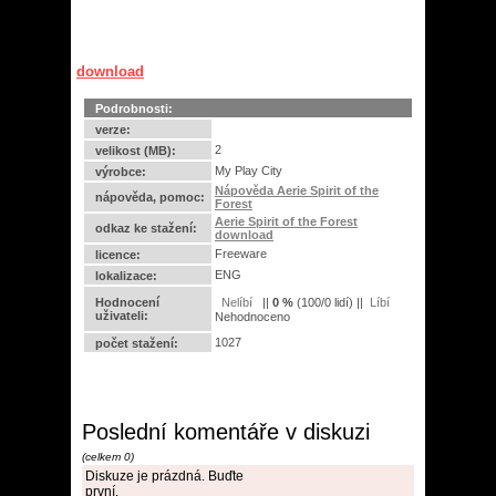
download
Podrobnosti:
verze:
2
velikost (MB):
My Play City
výrobce:
Nápověda Aerie Spirit of the
nápověda, pomoc:
Forest
Aerie Spirit of the Forest
odkaz ke stažení:
download
Freeware
licence:
ENG
lokalizace:
Hodnocení
||
0
%
(
100
/
0 lidí
) ||
uživateli:
Nehodnoceno
1027
počet stažení:
Poslední komentáře v diskuzi
(celkem 0)
Diskuze je prázdná. Buďte
první.