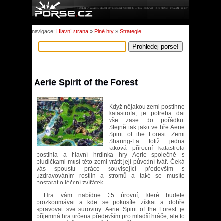
navigace:
Hlavní strana
»
Plné hry
»
Strategie
Aerie Spirit of the Forest
Když nějakou zemi postihne
katastrofa, je potřeba dát
vše zase do pořádku.
Stejně tak jako ve hře Aerie
Spirit of the Forest. Zemi
Sharing-La totiž jedna
taková přírodní katastrofa
postihla a hlavní hrdinka hry Aerie společně s
bludičkami musí této zemi vrátit její původní tvář. Čeká
vás spoustu práce související především s
uzdravováním rostlin a stromů a také se musíte
postarat o léčení zvířátek.
Hra vám nabídne 35 úrovní, které budete
prozkoumávat a kde se pokusíte získat a dobře
spravovat své suroviny. Aerie Spirit of the Forest je
příjemná hra určena především pro mladší hráče, ale to