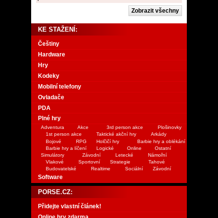
KE STAŽENÍ:
Češtiny
Hardware
Hry
Kodeky
Mobilní telefony
Ovladače
PDA
Plné hry
Adventura
Akce
3rd person akce
Plošinovky
1st person akce
Taktické akční hry
Arkády
Bojové
RPG
Holčičí hry
Barbie hry a oblékání
Barbie hry a líčení
Logické
Online
Ostatní
Simulátory
Závodní
Letecké
Námořní
Vlakové
Sportovní
Strategie
Tahové
Budovatelské
Realtime
Sociální
Závodní
Software
PORSE.CZ:
Přidejte vlastní článek!
Online hry zdarma