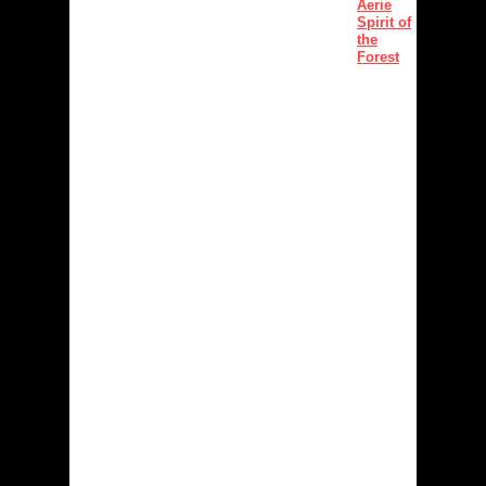
Aerie
Spirit of
the
Forest