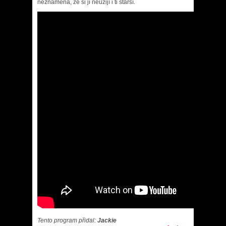
neznamená, že si ji neužijí i ti starší.
Tento program přidal:
Jackie