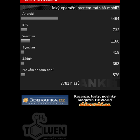
Jaký operační systém má váš mobil?
4494
732
1166
418
393
578
7781 hlasů