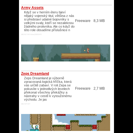
Army Assets
Když se v herním éteru bjeví
nějaký vojenský titul, většina z nás
si představí udatné bojovníky s
Freeware
8,3 MB
velkými svaly, kteří se nezaleknou
žádného protivníka. Ale co když do
této role obsadíme příslušnice n
ME/NT/XP/Vista/2003/XP/
Zeps Dreamland
Zeps Dreamland je výborně
zpracovaná logická hříčka, která
vás určitě zabaví. V roli Zepa se
Freeware
2,7 MB
pokusíte v jednotlivých levelech
překonat všechny překážky a
nástrahy v cestě k vytouženému
východu. Je jas
ME/XP/XP/