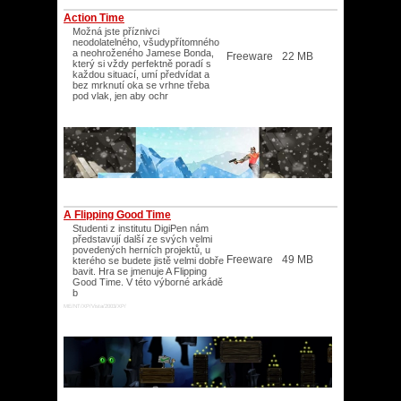
Action Time
Možná jste příznivci
neodolatelného, všudypřítomného
a neohroženého Jamese Bonda,
Freeware
22 MB
který si vždy perfektně poradí s
každou situací, umí předvídat a
bez mrknutí oka se vrhne třeba
pod vlak, jen aby ochr
A Flipping Good Time
Studenti z institutu DigiPen nám
představují další ze svých velmi
povedených herních projektů, u
Freeware
49 MB
kterého se budete jistě velmi dobře
bavit. Hra se jmenuje A Flipping
Good Time. V této výborné arkádě
b
ME/NT/XP/Vista/2003/XP/