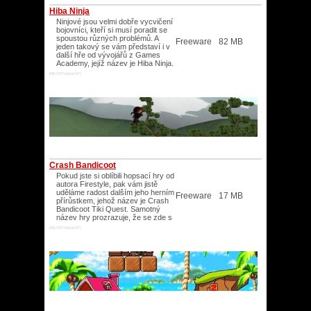
Hiba Ninja
Ninjové jsou velmi dobře vycvičení
bojovníci, kteří si musí poradit se
spoustou různých problémů. A
Freeware
82 MB
jeden takový se vám představí i v
další hře od vývojářů z Games
Academy, jejíž název je Hiba Ninja.
ME/XP/Vista/XP/
Crash Bandicoot
Pokud jste si oblíbili hopsací hry od
autora Firestyle, pak vám jistě
uděláme radost dalším jeho herním
Freeware
17 MB
přírůstkem, jehož název je Crash
Bandicoot Tiki Quest. Samotný
název hry prozrazuje, že se zde s
ME/XP/Vista/XP/