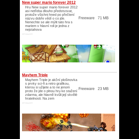
New super mario forever 2012
Hru New super mario forever 2012
asi netřeba dlouho předstvovat,
protože všichni hned po přečtení
Freeware
71 MB
názvu dobře vědí o co jde.
Nenechte se ale mýlit tato hra s
mariem v hlavní roli je jedna z
nejstahova
XP/Vista/XP/
Mayhem Triple
Mayhem Triple je akční plošinovka
s prvky sci-fi a retro grafikou,
kterou si užijete a to ne jenom
Freeware
23 MB
proto že jde o plnou hru ke stažení
zdarma, ale hlavně kvůli její skvělé
hratelnosti. Na zem
XP/Vista/XP/