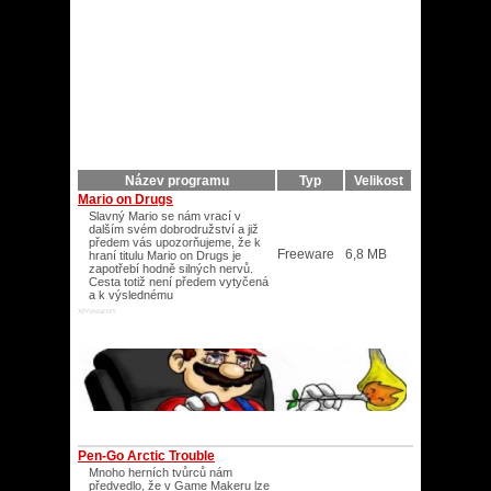
Název programu
Typ
Velikost
Mario on Drugs
Slavný Mario se nám vrací v
dalším svém dobrodružství a již
předem vás upozorňujeme, že k
Freeware
6,8 MB
hraní titulu Mario on Drugs je
zapotřebí hodně silných nervů.
Cesta totiž není předem vytyčená
a k výslednému
XP/Vista/XP/
Pen-Go Arctic Trouble
Mnoho herních tvůrců nám
předvedlo, že v Game Makeru lze