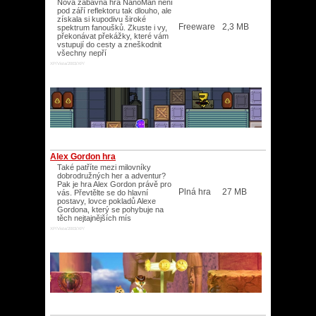
Nová zábavná hra NanoMan není
pod září reflektoru tak dlouho, ale
získala si kupodivu široké
Freeware
2,3 MB
spektrum fanoušků. Zkuste i vy,
překonávat překážky, které vám
vstupují do cesty a zneškodnit
všechny nepří
XP/Vista/2003/XP/
Alex Gordon hra
Také patříte mezi milovníky
dobrodružných her a adventur?
Pak je hra Alex Gordon právě pro
Plná hra
27 MB
vás. Převtělte se do hlavní
postavy, lovce pokladů Alexe
Gordona, který se pohybuje na
těch nejtajnějších mís
XP/Vista/2003/XP/