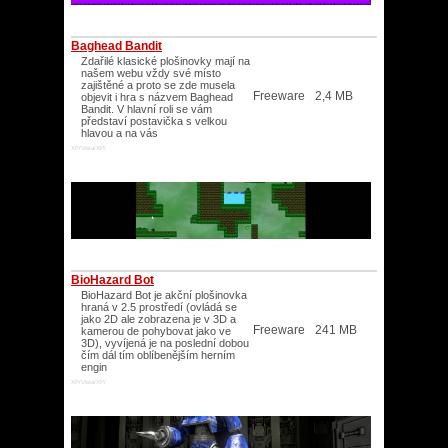
Baghead Bandit
Zdařilé klasické plošinovky mají na
našem webu vždy své místo
zajištěné a proto se zde musela
Freeware
2,4 MB
objevit i hra s názvem Baghead
Bandit. V hlavní roli se vám
představí postavička s velkou
hlavou a na vás
XP/Vista/XP/
BioHazard Bot
BioHazard Bot je akční plošinovka
hraná v 2.5 prostředí (ovládá se
jako 2D ale zobrazena je v 3D a
Freeware
241 MB
kamerou de pohybovat jako ve
3D), vyvíjená je na poslední dobou
čím dál tím oblíbenějším herním
engin
XP/Vista/XP/