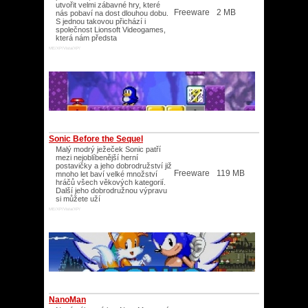
utvořit velmi zábavné hry, které
Freeware
2 MB
nás pobaví na dost dlouhou dobu.
S jednou takovou přichází i
společnost Lionsoft Videogames,
která nám předsta
ME/XP/Vista/XP/
Sonic Before the Sequel
Malý modrý ježeček Sonic patří
mezi nejoblíbenější herní
postavičky a jeho dobrodružství již
Freeware
119 MB
mnoho let baví velké množství
hráčů všech věkových kategorií.
Další jeho dobrodružnou výpravu
si můžete uží
ME/XP/Vista/XP/
NanoMan