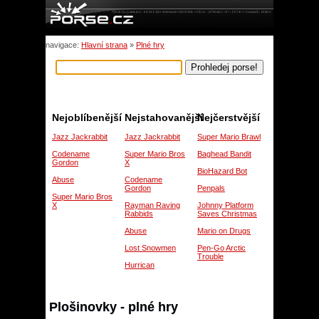
navigace:
Hlavní strana
»
Plné hry
Nejoblíbenější
Nejstahovanější
Nejčerstvější
Jazz Jackrabbit
Jazz Jackrabbit
Super Mario Brawl
Codename
Super Mario Bros
Baghead Bandit
Gordon
X
BioHazard Bot
Abuse
Codename
Gordon
Penpals
Super Mario Bros
X
Rayman Raving
Johnny Platform
Rabbids
Saves Christmas
Abuse
Mario on Drugs
Lost Snowmen
Pen-Go Arctic
Trouble
Hurrican
Plošinovky - plné hry