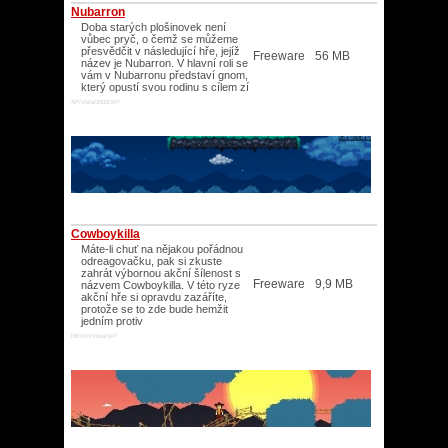
Nubarron
Doba starých plošinovek není
vůbec pryč, o čemž se můžeme
přesvědčit v následující hře, jejíž
Freeware
56 MB
název je Nubarron. V hlavní roli se
vám v Nubarronu představí gnom,
který opustí svou rodinu s cílem zí
XP/Vista/2003/XP/
Cowboykilla
Máte-li chuť na nějakou pořádnou
odreagovačku, pak si zkuste
zahrát výbornou akční šílenost s
Freeware
9,9 MB
názvem Cowboykilla. V této ryze
akční hře si opravdu zazáříte,
protože se to zde bude hemžit
jedním protiv
ME/XP/Vista/XP/