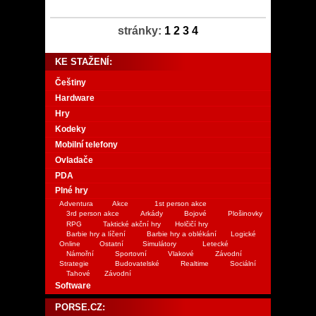
stránky:
1
2
3
4
KE STAŽENÍ:
Češtiny
Hardware
Hry
Kodeky
Mobilní telefony
Ovladače
PDA
Plné hry
Adventura
Akce
1st person akce
3rd person akce
Arkády
Bojové
Plošinovky
RPG
Taktické akční hry
Holčičí hry
Barbie hry a líčení
Barbie hry a oblékání
Logické
Online
Ostatní
Simulátory
Letecké
Námořní
Sportovní
Vlakové
Závodní
Strategie
Budovatelské
Realtime
Sociální
Tahové
Závodní
Software
PORSE.CZ: