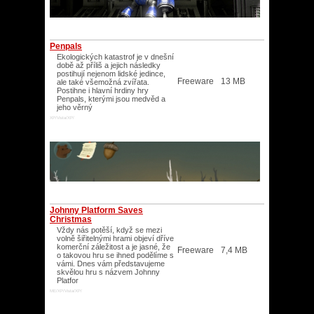
Penpals
Ekologických katastrof je v dnešní
době až příliš a jejich následky
postihují nejenom lidské jedince,
Freeware
13 MB
ale také všemožná zvířata.
Postihne i hlavní hrdiny hry
Penpals, kterými jsou medvěd a
jeho věrný
XP/Vista/XP/
Johnny Platform Saves
Christmas
Vždy nás potěší, když se mezi
volně šiřitelnými hrami objeví dříve
komerční záležitost a je jasné, že
Freeware
7,4 MB
o takovou hru se ihned podělíme s
vámi. Dnes vám představujeme
skvělou hru s názvem Johnny
Platfor
ME/XP/Vista/XP/