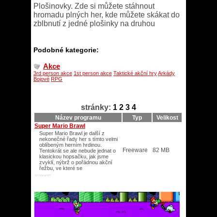
Plošinovky. Zde si můžete stáhnout
hromadu plných her, kde můžete skákat do
zblbnutí z jedné plošinky na druhou
Podobné kategorie:
Akce
3rd person akce
1st person akce
Taktické akční hry
Arkády
Bojové
RPG
stránky:
1
2
3
4
Název programu
Typ
Velikost
Super Mario Brawl
Super Mario Brawl je další z
nekonečné řady her s tímto velmi
oblíbeným herním hrdinou.
Freeware
82 MB
Tentokrát se ale nebude jednat o
klasickou hopsačku, jak jsme
zvyklí, nýbrž o pořádnou akční
řežbu, ve které se
XP/Vista/XP/