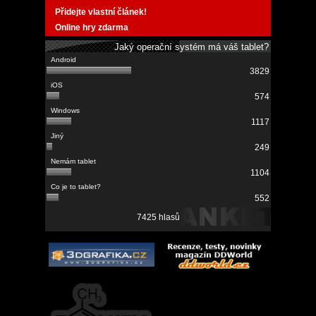
Přidejte vlastní článek!
Online hry zdarma
Jaký operační systém má váš tablet?
3829
574
1117
249
1104
552
7425 hlasů